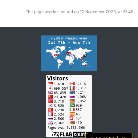
This page was last edited on 10 November 2020, at 23:45.
Twitter
FLUX | pop
→