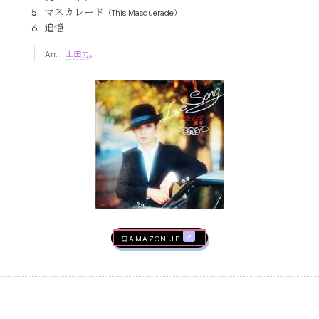
マスカレード
（This Masquerade）
追憶
Arr.：
上田力
。
🛒AMAZON.jp