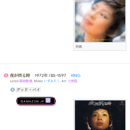
熱風
夜が終る時
1972年 / BS-1597
KING
A
Lyrics
藤田敏雄
, Music
いずみたく
, Arr.
大柿隆
グッド・バイ
B
🛒AMAZON.jp