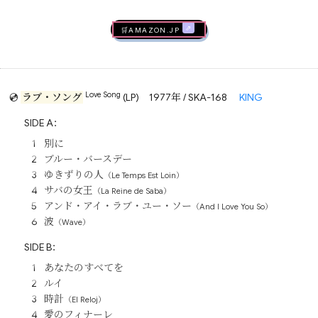
🛒AMAZON.jp
Love Song
💿
ラブ・ソング
(LP)
1977年 / SKA-168
KING
SIDE A：
別に
ブルー・バースデー
ゆきずりの人
（Le Temps Est Loin）
サバの女王
（La Reine de Saba）
アンド・アイ・ラブ・ユー・ソー
（And I Love You So）
波
（Wave）
SIDE B：
あなたのすべてを
ルイ
時計
（El Reloj）
愛のフィナーレ