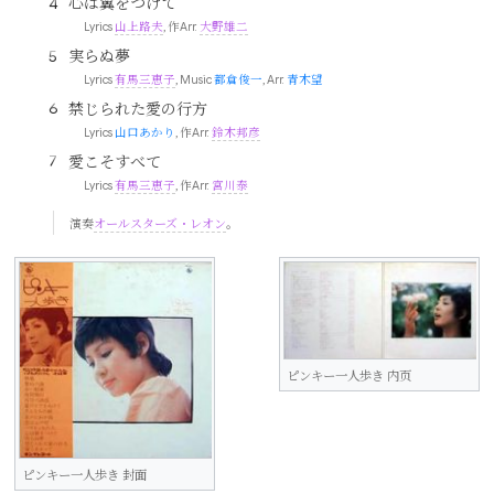
心は翼をつけて
Lyrics
山上路夫
, 作Arr.
大野雄二
実らぬ夢
Lyrics
有馬三恵子
, Music
都倉俊一
, Arr.
青木望
禁じられた愛の行方
Lyrics
山口あかり
, 作Arr.
鈴木邦彦
愛こそすべて
Lyrics
有馬三恵子
, 作Arr.
宮川泰
演奏
オールスターズ・レオン
。
ピンキー一人歩き 内页
ピンキー一人歩き 封面