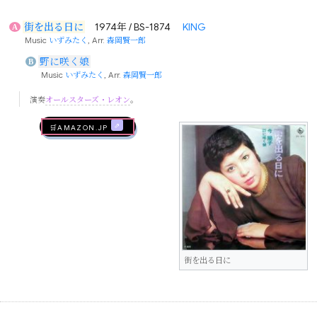
街を出る日に
1974年 / BS-1874
KING
A
Music
いずみたく
, Arr.
森岡賢一郎
野に咲く娘
B
Music
いずみたく
, Arr.
森岡賢一郎
演奏
オールスターズ・レオン
。
🛒AMAZON.jp
街を出る日に