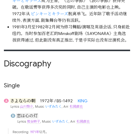
キーとキラーズ
成为主音，《恋の季節》《涙の季節》获得突
破。在歌谣赏等获得多次奖的同时, 自己主演的电影也上映。
1972年从
ピンキーとキラーズ
脱离单飞。近年除了歌手活动继
续外, 表演方面, 剧集舞台等仍有活跃。
1981年3月至1982年2月间为修习舞蹈/演唱及英语会话, 只身前赴
纽约。当时参加百老汇的Minskoff剧场《SAYONARA》主角选
拔获得通过, 但此剧没有真正推出, 于是乎实际也没有出演机会。
Discography
Single
さよならの朝
1972年 / BS-1492
KING
A
Lyrics
山川啓介
, Music
いずみたく
, Arr.
松岡直也
恋は心の灯
B
Lyrics
岩谷時子
, Music
いずみたく
, Arr.
松岡直也
Recording:
1971年
12月。