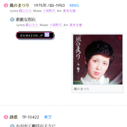
風のまつり
1975年 / BS-1950
KING
A
Lyrics
藤公之介
, Music
小坂明子
, Arr.
宮本光雄
素敵な別れ
B
Lyrics
藤公之介
, Music
小坂明子
, Arr.
宮本光雄
🛒AMAZON.jp
風のまつり
誘惑
TP-10422
東芝
A
かがやく朝日のように
B