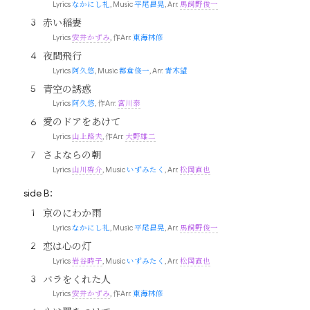
Lyrics
なかにし礼
, Music
平尾昌晃
, Arr.
馬飼野俊一
赤い稲妻
Lyrics
安井かずみ
, 作Arr.
東海林修
夜間飛行
Lyrics
阿久悠
, Music
都倉俊一
, Arr.
青木望
青空の誘惑
Lyrics
阿久悠
, 作Arr.
宮川泰
愛のドアをあけて
Lyrics
山上路夫
, 作Arr.
大野雄二
さよならの朝
Lyrics
山川啓介
, Music
いずみたく
, Arr.
松岡直也
side B：
京のにわか雨
Lyrics
なかにし礼
, Music
平尾昌晃
, Arr.
馬飼野俊一
恋は心の灯
Lyrics
岩谷時子
, Music
いずみたく
, Arr.
松岡直也
バラをくれた人
Lyrics
安井かずみ
, 作Arr.
東海林修