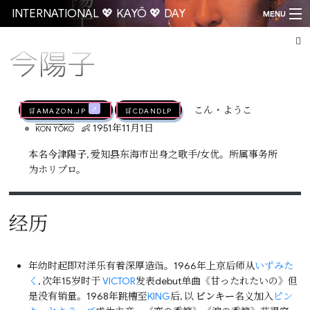
INTERNATIONAL 💖 KAYŌ 💖 DAY
MENU
今陽子
Go
🛒AMAZON.jp
🛒CDandLP
こん・ようこ
•
👶 1951年11月1日
KON YŌKO
本名
今津陽子
, 爱知县东海市出身之歌手/女优。所属事务所
为ホリプロ。
经历
年幼时起即对洋乐有着深厚造诣。1966年上京后师从
いずみた
く
, 次年15岁时于
VICTOR
发表debut单曲《甘ったれたいの》但
是没有销量。1968年跳槽至
KING
后, 以
ピンキー
名义加入
ピン