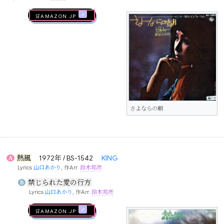
🛒AMAZON.jp
さよならの朝
熱風
1972年 / BS-1542
KING
A
Lyrics
山口あかり
, 作Arr.
鈴木邦彦
禁じられた愛の行方
B
Lyrics
山口あかり
, 作Arr.
鈴木邦彦
🛒AMAZON.jp