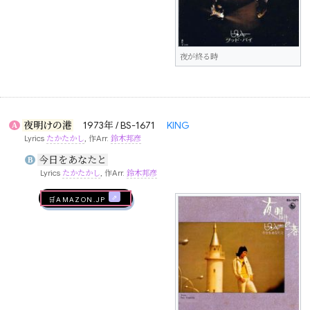
夜が終る時
夜明けの港
1973年 / BS-1671
KING
A
Lyrics
たかたかし
, 作Arr.
鈴木邦彦
今日をあなたと
B
Lyrics
たかたかし
, 作Arr.
鈴木邦彦
🛒AMAZON.jp