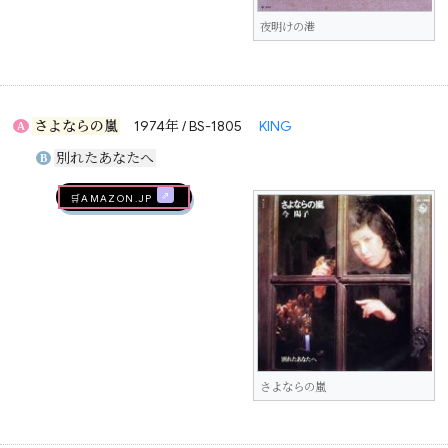
夜明けの港
さよならの嵐
1974年 / BS-1805
KING
A
別れたあなたへ
B
🛒AMAZON.jp
さよならの嵐