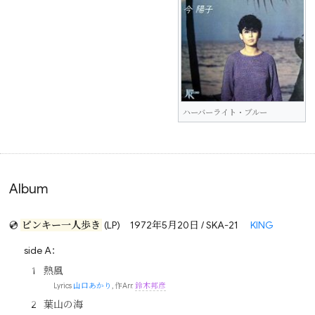
ハーバーライト・ブルー
Album
💿
ピンキー一人歩き
(LP)
1972年5月20日 / SKA-21
KING
side A：
熱風
Lyrics
山口あかり
, 作Arr.
鈴木邦彦
葉山の海