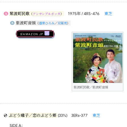
紫波町民歌
1975年 / 4RS-476
東芝
A
（
アンサンブルボッカ
）
紫波町音頭
B
（
亜里ひろみ
／
双葉茂
）
🛒AMAZON.jp
紫波町民歌／紫波町音頭
💿
ぶどう囃子／恋のぶどう郷
(33⅓)
3ERs-377
東芝
SIDE A：