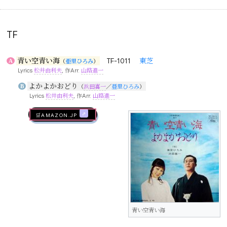
TF
青い空青い海
TF-1011
東芝
A
（
亜里ひろみ
）
Lyrics
松井由利夫
, 作Arr.
山路進一
よかよかおどり
B
（
浜田喜一
／
亜里ひろみ
）
Lyrics
松井由利夫
, 作Arr.
山路進一
🛒AMAZON.jp
青い空青い海