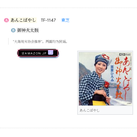
あんこばやし
TF-1147
東芝
A
御神火太鼓
B
“大岛观光协会推荐”。两面均为民谣。
🛒AMAZON.jp
あんこばやし