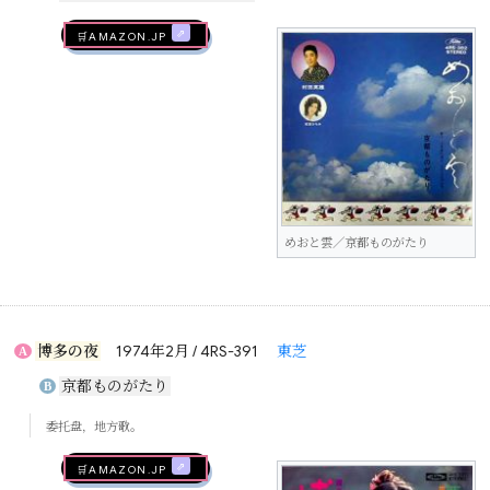
🛒AMAZON.jp
めおと雲／京都ものがたり
博多の夜
1974年2月 / 4RS-391
東芝
A
京都ものがたり
B
委托盘，地方歌。
🛒AMAZON.jp