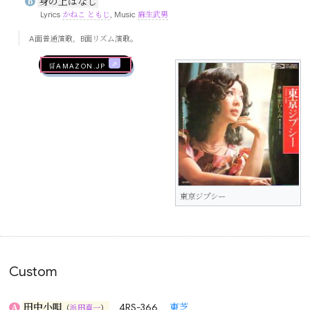
身の上ばなし
B
Lyrics
かねこ ともじ
, Music
麻生武男
A面普通演歌，B面リズム演歌。
🛒AMAZON.jp
東京ジプシー
Custom
田中小唄
4RS-366
東芝
A
（
浜田喜一
）