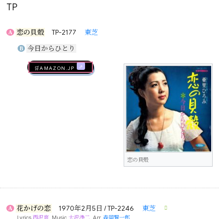
TP
恋の貝殻
TP-2177
東芝
A
今日からひとり
B
🛒AMAZON.jp
恋の貝殻
花かげの恋
1970年2月5日 / TP-2246
東芝
A
Lyrics
西沢爽
, Music
大沢浄二
, Arr.
森岡賢一郎