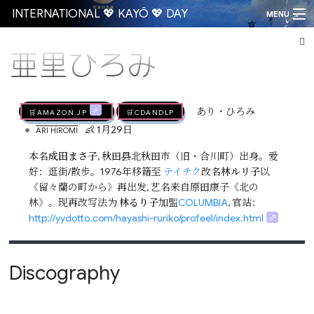
INTERNATIONAL 💖 KAYŌ 💖 DAY
MENU
亜里ひろみ
Go
🛒AMAZON.jp
🛒CDandLP
あり・ひろみ
•
👶 1月29日
ARI HIROMI
本名
成田まさ子
, 秋田县北秋田市（旧・合川町）出身。爱
好：逛街/散步。1976年移籍至
テイチク
改名
林ルリ子
以
《留々蘭の町から》再出发, 艺名来自原田康子《北の
林》。现再改写法为
林るり子
加盟
COLUMBIA
, 官站：
http://yydotto.com/hayashi-ruriko/profeel/index.html
Discography