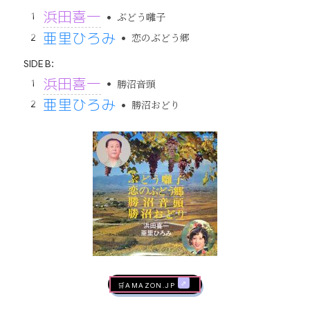
浜田喜一
•
ぶどう囃子
亜里ひろみ
•
恋のぶどう郷
SIDE B：
浜田喜一
•
勝沼音頭
亜里ひろみ
•
勝沼おどり
🛒AMAZON.jp