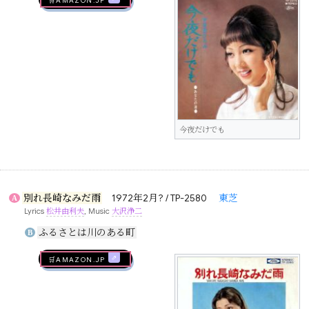
今夜だけでも
別れ長崎なみだ雨
1972年2月? / TP-2580
東芝
A
Lyrics
松井由利夫
, Music
大沢浄二
ふるさとは川のある町
B
🛒AMAZON.jp