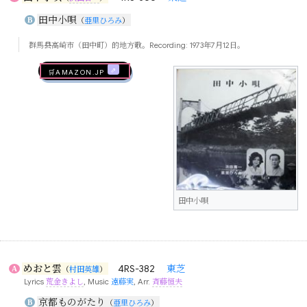
田中小唄
B
（
亜里ひろみ
）
群馬县高崎市（田中町）的地方歌。Recording: 1973年7月12日。
🛒AMAZON.jp
田中小唄
めおと雲
4RS-382
東芝
A
（
村田英雄
）
Lyrics
荒金きよし
, Music
遠藤実
, Arr.
斉藤恒夫
京都ものがたり
B
（
亜里ひろみ
）