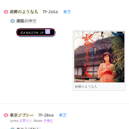
故郷のような人
TP-2656
東芝
A
潮風の中で
B
🛒AMAZON.jp
故郷のような人
東京ジプシー
TP-2866
東芝
A
Lyrics
志賀大介
, Music
伴竜也