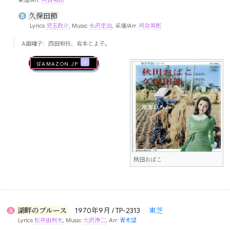
采谱/Arr.
河合英郎
久保田節
B
Lyrics
児玉政介
, Music
永沢定治
, 采谱/Arr.
河合英郎
A面囃子：西田和枝、岩本とよ子。
🛒AMAZON.jp
秋田おばこ
湖畔のブルース
1970年9月 / TP-2313
東芝
A
Lyrics
松井由利夫
, Music
大沢浄二
, Arr.
青木望