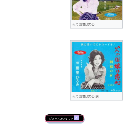
火の国娘は恋心
火の国娘は恋心 底
🛒AMAZON.jp