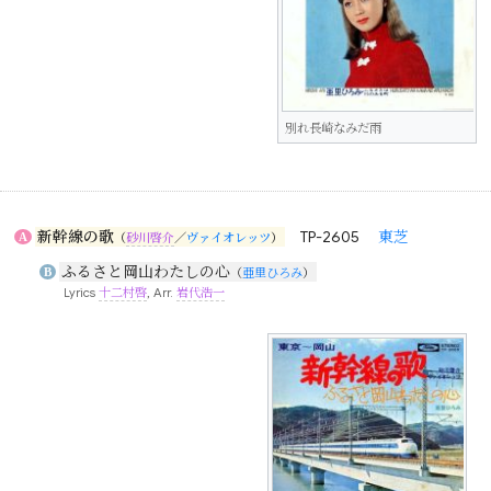
別れ長崎なみだ雨
新幹線の歌
TP-2605
東芝
A
（
砂川啓介
／
ヴァイオレッツ
）
ふるさと岡山わたしの心
B
（
亜里ひろみ
）
Lyrics
十二村啓
, Arr.
岩代浩一