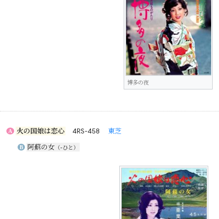
博多の夜
火の国娘は恋心
4RS-458
東芝
A
阿蘇の女
B
（-ひと）