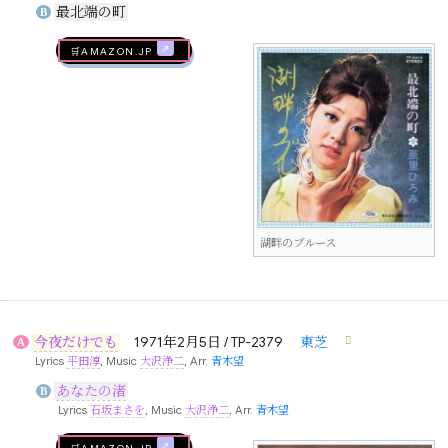
最北端の町
B
🛒AMAZON.jp
湖畔のブルース
今夜だけでも
1971年2月5日 / TP-2379
東芝
A
Lyrics
平田淳
, Music
大沢浄二
, Arr.
青木望
あなたの渚
B
Lyrics
石坂まさを
, Music
大沢浄二
, Arr.
青木望
🛒AMAZON.jp