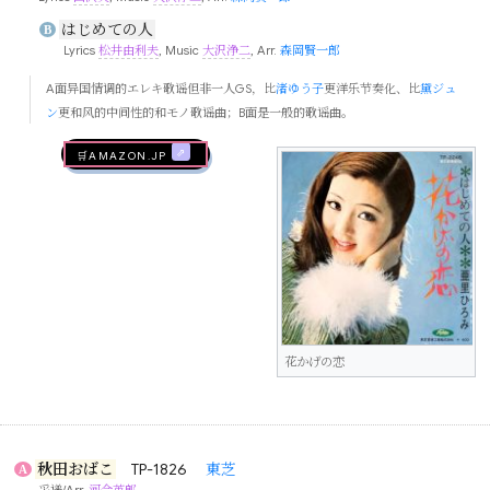
はじめての人
B
Lyrics
松井由利夫
, Music
大沢浄二
, Arr.
森岡賢一郎
A面异国情调的エレキ歌谣但非一人GS，比
渚ゆう子
更洋乐节奏化、比
黛ジュ
ン
更和风的中间性的和モノ歌谣曲；B面是一般的歌谣曲。
🛒AMAZON.jp
花かげの恋
秋田おばこ
TP-1826
東芝
A