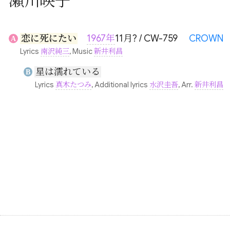
瀬川映子
恋に死にたい
1967年
11月? / CW-759
CROWN
A
Lyrics
南沢純三
, Music
新井利昌
星は濡れている
B
Lyrics
真木たつみ
, Additional lyrics
水沢圭吾
, Arr.
新井利昌