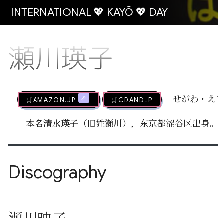
INTERNATIONAL 💖 KAYŌ 💖 DAY
瀬川瑛子
🛒AMAZON.jp
🛒CDandLP
せがわ・え
本名
清水瑛子
（旧姓
瀬川
），东京都涩谷区出身。血
Discography