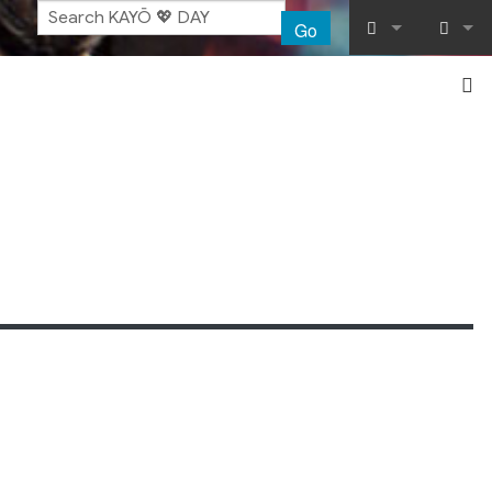
Go
What links her
Log in
Related chang
Special pages
Printable vers
Permanent lin
Page informat
Recent chang
Help