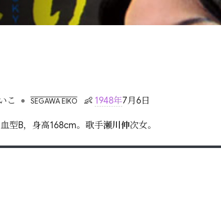
•
いこ
👶
1948年
7月6日
SEGAWA EIKO
型B，身高168cm。歌手
瀬川伸
次女。