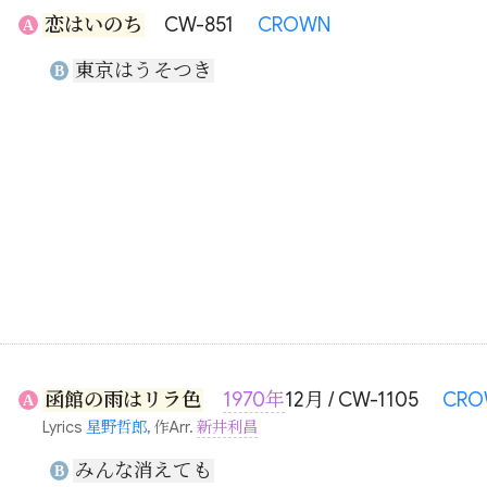
恋はいのち
CW-851
CROWN
A
東京はうそつき
B
函館の雨はリラ色
1970年
12月 / CW-1105
CRO
A
Lyrics
星野哲郎
, 作Arr.
新井利昌
みんな消えても
B