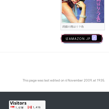
函館の雨はリラ色
🛒AMAZON.jp
This page was last edited on 6 November 2009, at 19:35.