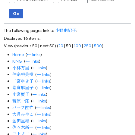
Hide transclusions
Hide links
Hide redirects
Go
The following pages link to
小野由紀子
:
Displayed 16 items.
View (
previous 50
|
next 50
) (
20
|
50
|
100
|
250
|
500
)
Home
‎
(
← links
)
KING
‎
(
← links
)
小林万里
‎
(
← links
)
仲宗根美樹
‎
(
← links
)
二宮ゆき子
‎
(
← links
)
紫倉麻里子
‎
(
← links
)
小宮慶子
‎
(
← links
)
若原一郎
‎
(
← links
)
バーブ佐竹
‎
(
← links
)
大月みやこ
‎
(
← links
)
金田星雄
‎
(
← links
)
佐々木新一
‎
(
← links
)
三上丈二
‎
(
← links
)