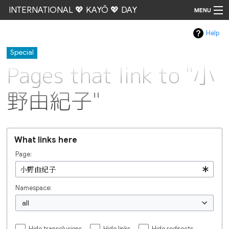
INTERNATIONAL 💖 KAYŌ 💖 DAY
MENU
Help
Go
Special
Pages that link to "小
野由紀子"
What links here
Page:
Namespace:
all