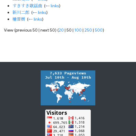
すきすき歌謡曲
‎
(
← links
)
新川二郎
‎
(
← links
)
檜晋樹
‎
(
← links
)
View (
previous 50
|
next 50
) (
20
|
50
|
100
|
250
|
500
)