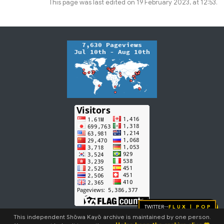
This page was last edited on 19 February 2023, at 12:53.
Twitter
FLUX | pop
→
This independent Shōwa Kayō archive is maintained by one person.