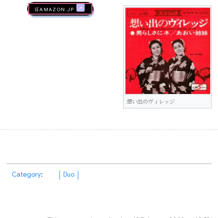
🛒AMAZON.jp
想い出のヴィレッジ
Category
:
Duo