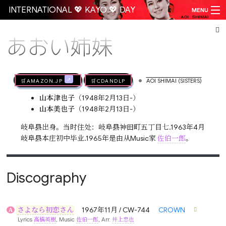
INTERNATIONAL 💖 KAYŌ 💖 DAY
MENU
あおい姉妹
Go
•
🛒AMAZON.jp
🛒CDandLP
AOI SHIMAI (SISTERS)
山本津也子
（1948年2月13日-）
山本美也子
（1948年2月13日-）
岐阜县出身。当时住处：岐阜县神田町五丁目七.1963年4月
岐阜县本庄初中毕业.1965年是由从Music家
佐伯一郎
。
Discography
さよなら初恋さん
1967年11月 / CW-744
CROWN
A
Lyrics
高橋英樹
, Music
佐伯一郎
, Arr.
井上忠也