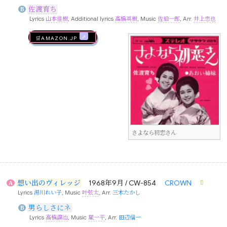
佐渡育ち
B
Lyrics
山本佳樹
, Additional lyrics
高橋英樹
, Music
佐伯一郎
, Arr.
井上忠也
🛒AMAZON.jp
さよなら初恋さん
想い出のヴィレッジ
1968年9月 / CW-854
CROWN
A
Lyrics
湯川れい子
, Music
叶弦太
, Arr.
三木たかし
男らしさにネ
B
Lyrics
高橋讓治
, Music
嵐一平
, Arr.
田辺信一