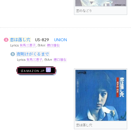
恋のなごり
恋は落し穴
US-829
UNION
A
Lyrics
有馬三恵子
, 作Arr.
穂口雄右
夜明けがくるまで
B
Lyrics
有馬三恵子
, 作Arr.
穂口雄右
🛒AMAZON.jp
恋は落し穴