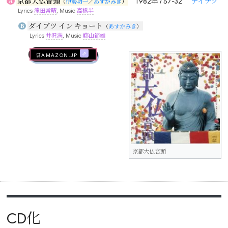
京都大仏音頭
1982年 / 57-32
テイチク
A
（
伊勢功一
／
あすかみき
）
Lyrics
滝田常晴
, Music
高橋半
ダイブツ イン キョート
B
（
あすかみき
）
Lyrics
井沢満
, Music
藤山節雄
🛒AMAZON.jp
京都大仏音頭
CD化