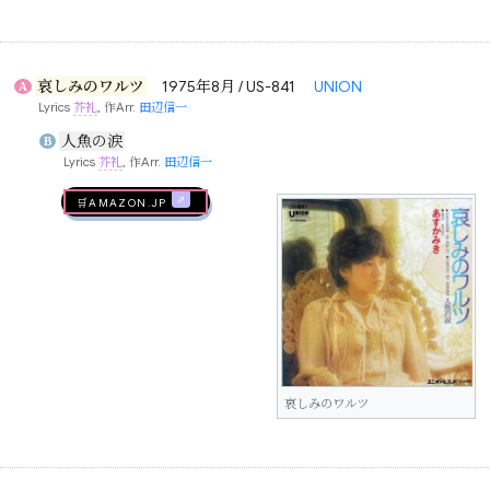
哀しみのワルツ
1975年8月 / US-841
UNION
A
Lyrics
芥礼
, 作Arr.
田辺信一
人魚の涙
B
Lyrics
芥礼
, 作Arr.
田辺信一
🛒AMAZON.jp
哀しみのワルツ