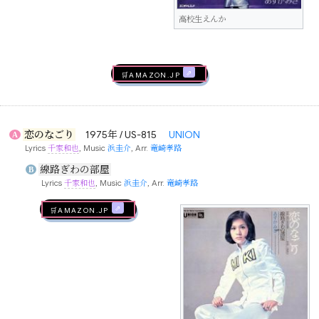
高校生えんか
🛒AMAZON.jp
恋のなごり
1975年 / US-815
UNION
A
Lyrics
千家和也
, Music
浜圭介
, Arr.
竜崎孝路
線路ぎわの部屋
B
Lyrics
千家和也
, Music
浜圭介
, Arr.
竜崎孝路
🛒AMAZON.jp