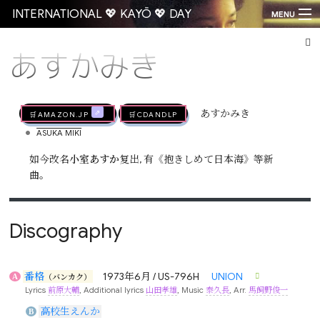
INTERNATIONAL 💖 KAYŌ 💖 DAY
MENU
あすかみき
Go
🛒AMAZON.jp
🛒CDandLP
あすかみき
•
ASUKA MIKI
如今改名
小室あすか
复出, 有《抱きしめて日本海》等新
曲。
Discography
番格
1973年6月 / US-796H
UNION
A
（バンカク）
Lyrics
前原大輔
, Additional lyrics
山田孝雄
, Music
泰久長
, Arr.
馬飼野俊一
高校生えんか
B