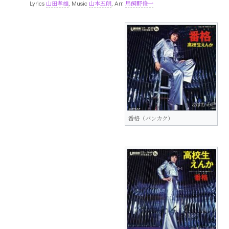
Lyrics
山田孝雄
, Music
山本五朗
, Arr.
馬飼野俊一
番格（バンカク）