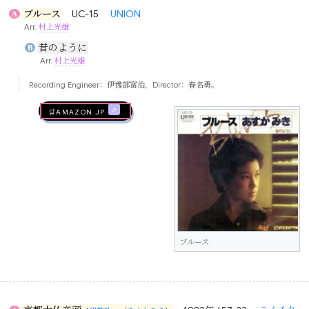
ブルース
UC-15
UNION
A
Arr.
村上光雄
昔のように
B
Arr.
村上光雄
Recording Engineer：
伊豫部富治
，Director：
春名勇
。
🛒AMAZON.jp
ブルース