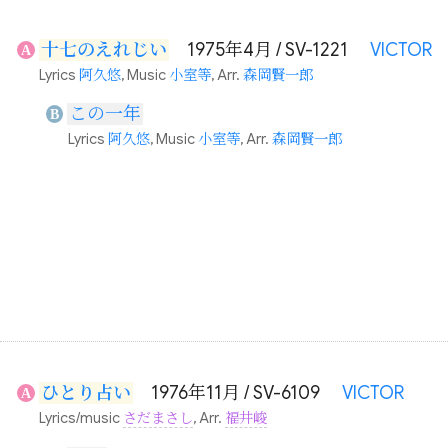
十七のえれじい
1975年4月 / SV-1221
VICTOR
A
Lyrics
阿久悠
, Music
小室等
, Arr.
森岡賢一郎
この一年
B
Lyrics
阿久悠
, Music
小室等
, Arr.
森岡賢一郎
ひとり占い
1976年11月 / SV-6109
VICTOR
A
Lyrics/music
さだまさし
, Arr.
福井峻