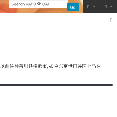
Go
What links her
Log in
Related chang
Special pages
Printable vers
。以前住神奈川县横浜市, 如今东京世田谷区上马在
Permanent lin
Page informat
Recent chang
Help