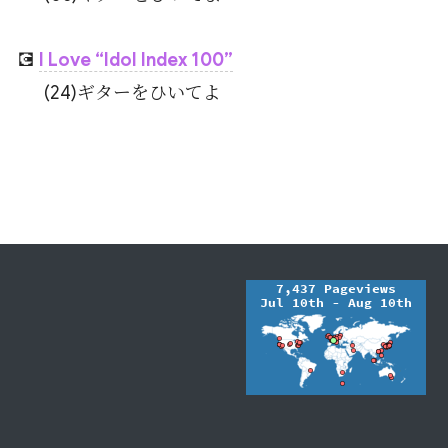
💽
I Love “Idol Index 100”
(24)ギターをひいてよ