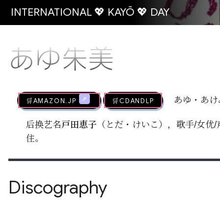
INTERNATIONAL 💖 KAYŌ 💖 DAY
あゆ朱美
🛒AMAZON.jp
🛒CDandLP
あゆ・あけ
后换艺名
戸田恵子
（とだ・けいこ），歌手/女优/
住。
Discography