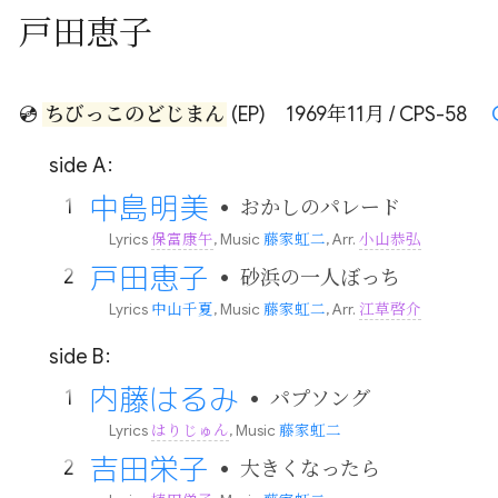
戸田恵子
💿
ちびっこのどじまん
(EP)
1969年11月 / CPS-58
side A：
中島明美
•
おかしのパレード
Lyrics
保富康午
, Music
藤家虹二
, Arr.
小山恭弘
戸田恵子
•
砂浜の一人ぼっち
Lyrics
中山千夏
, Music
藤家虹二
, Arr.
江草啓介
side B：
内藤はるみ
•
パプソング
Lyrics
はりじゅん
, Music
藤家虹二
吉田栄子
•
大きくなったら