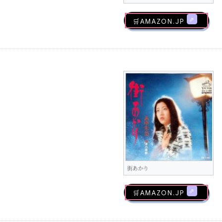
🛒AMAZON.jp
街あかり
🛒AMAZON.jp