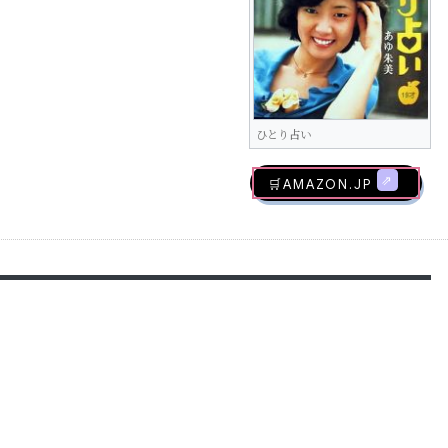
ひとり占い
🛒AMAZON.jp