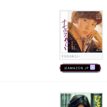
十七のえれじい
🛒AMAZON.jp