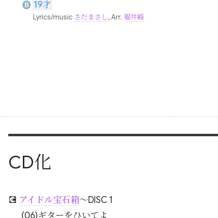
19才
B
Lyrics/music
さだまさし
, Arr.
福井峻
CD化
💽
アイドル宝石箱
～DISC 1
(06)ギターをひいてよ