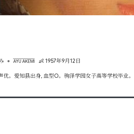
•
み
👶 1957年9月12日
AYU AKEMI
声优。爱知县出身, 血型O。驹泽学园女子高等学校毕业