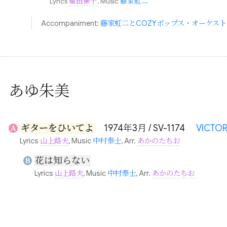
Lyrics
植田俤子
, Music
藤家虹二
Accompaniment:
藤家虹二とCOZYポップス・オーケスト
あゆ朱美
ギターをひいてよ
1974年3月 / SV-1174
VICTO
A
Lyrics
山上路夫
, Music
中村泰士
, Arr.
あかのたちお
花は知らない
B
Lyrics
山上路夫
, Music
中村泰士
, Arr.
あかのたちお