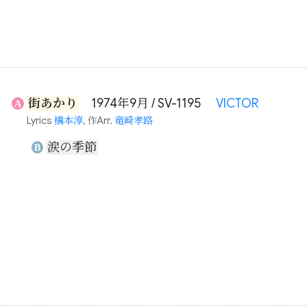
街あかり
1974年9月 / SV-1195
VICTOR
A
Lyrics
橋本淳
, 作Arr.
竜崎孝路
涙の季節
B