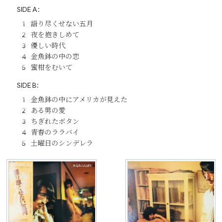
SIDE A：
語り尽くせない五月
夜を抱きしめて
優しい時代
金魚鉢の中の恋
蜜柑をむいて
SIDE B：
金魚鉢の中にアメリカが見えた
ある男の愛
ちぎれたボタン
青春のララバイ
土曜日のシンデレラ