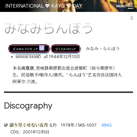
INTERNATIONAL 💖 KAYŌ 💖 DAY
MENU
みなみらんぼう
Go
🛒AMAZON.jp
🛒CDandLP
みなみ・らんぼう
•
👶 1944年12月13日
MINAMI RANBŌ
本名
南寛康
, 宫城县栗原郡志波志波姬町（如今栗原市）
生。民谣歌手/唱作人/演员。“
らんぼう
”艺名仿自法国诗人
阿蒂尔·兰波。
Discography
💿
語り尽くせない五月
(LP)
1978年 / SKS-1007
KING
CD化：2001年12月5日