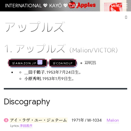
INTERNATIONAL 💖 KAYŌ 💖 DAY
MENU
アップルズ
Go
1. アップルズ
（Malion/VICTOR）
•
🛒AMAZON.jp
🛒CDandLP
APPLES
＿田千鶴子
, 1953年7月24日生。
小原秀明
, 1953年1月9日生。
Discography
アイ・ラヴ・ユー・ジュテーム
1971年 / W-1034
Malion
A
Lyrics
津田義彦