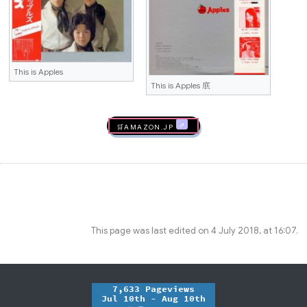
This is Apples
This is Apples 底
🛒AMAZON.jp
This page was last edited on 4 July 2018, at 16:07.