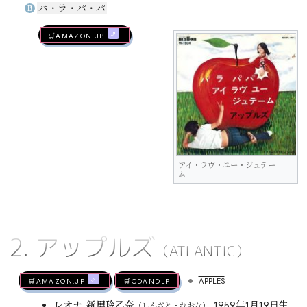
パ・ラ・パ・パ
B
🛒AMAZON.jp
アイ・ラヴ・ユー・ジュテー
ム
2. アップルズ
（ATLANTIC）
•
🛒AMAZON.jp
🛒CDandLP
APPLES
レオナ
,
新里玲乙奈
, 1959年1月19日生
（しんざと・れおな）