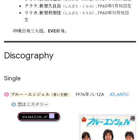
クララ
,
新里久良良
, 1960年1月15日生
（しんざと・くらら）
リリカ
,
新里利里佳
, 1960年11月15日
（しんざと・りりか）
生
冲绳出身三人组。
EVE
前身。
Discography
Single
ブルー・エンジェル
1976年 / L-12A
ATLANTIC
A
（青い天使）
恋はミステリー
B
🛒AMAZON.jp