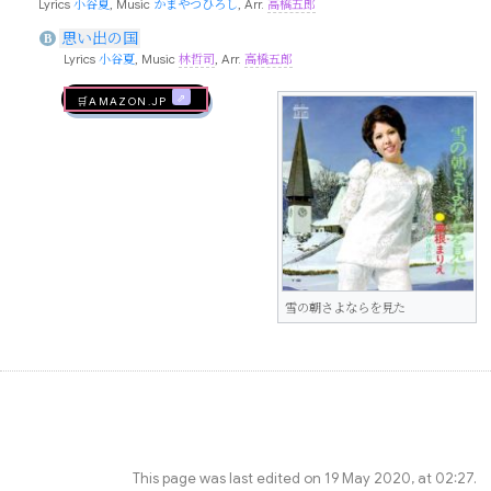
Lyrics
小谷夏
, Music
かまやつひろし
, Arr.
高橋五郎
思い出の国
B
Lyrics
小谷夏
, Music
林哲司
, Arr.
高橋五郎
🛒AMAZON.jp
雪の朝さよならを見た
This page was last edited on 19 May 2020, at 02:27.