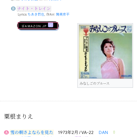
ナイト・トレイン
B
Lyrics
ちあき哲也
, 作Arr.
筒美京平
🛒AMAZON.jp
みなしごのブルース
粟根まりえ
雪の朝さよならを見た
1973年2月 / VA-22
DAN
A