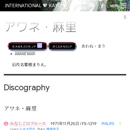
INTERNATIONAL 💖 KAYŌ 💖 DAY
MENU
アワネ・麻里
Go
🛒AMAZON.jp
🛒CDandLP
あわね・まり
•
AWANE MARI
后改名
粟根まりえ
。
Discography
アワネ・麻里
みなしごのブルース
1971年11月25日 / FS-1219
PHILIPS
A
Lyrics
ちあき哲也
, 作Arr.
筒美京平