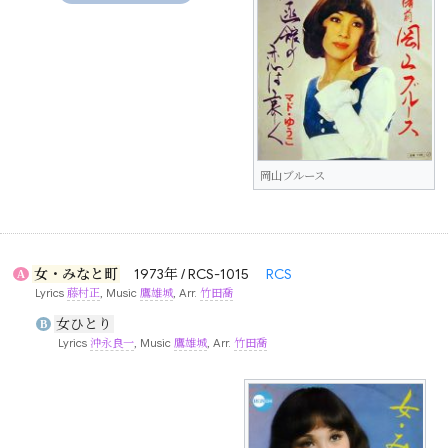
岡山ブルース
女・みなと町
1973年 / RCS-1015
RCS
A
Lyrics
藤村正
, Music
鷹雄城
, Arr.
竹田喬
女ひとり
B
Lyrics
沖永良一
, Music
鷹雄城
, Arr.
竹田喬