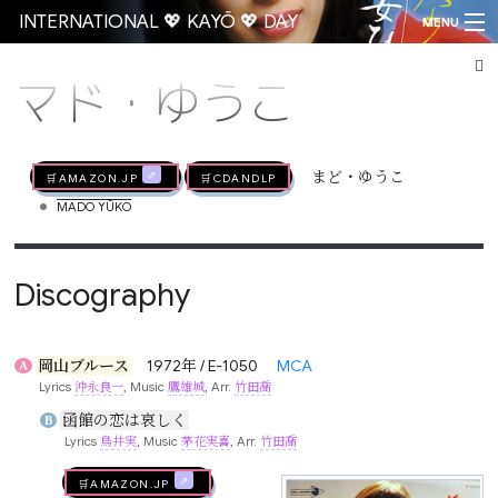
INTERNATIONAL 💖 KAYŌ 💖 DAY
MENU
マド・ゆうこ
Go
🛒AMAZON.jp
🛒CDandLP
まど・ゆうこ
•
MADO YŪKO
Discography
岡山ブルース
1972年 / E-1050
MCA
A
Lyrics
沖永良一
, Music
鷹雄城
, Arr.
竹田喬
函館の恋は哀しく
B
Lyrics
鳥井実
, Music
茅花実喜
, Arr.
竹田喬
🛒AMAZON.jp