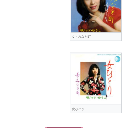
女・みなと町
女ひとり