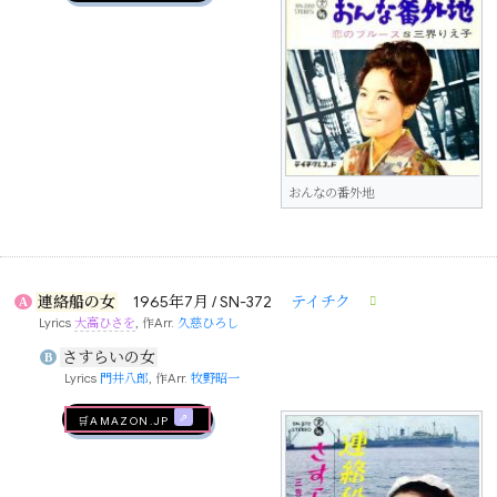
おんなの番外地
連絡船の女
1965年7月 / SN-372
テイチク
A
Lyrics
大高ひさを
, 作Arr.
久慈ひろし
さすらいの女
B
Lyrics
門井八郎
, 作Arr.
牧野昭一
🛒AMAZON.jp