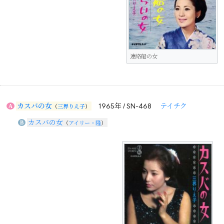
連絡船の女
カスバの女
1965年 / SN-468
テイチク
A
（
三界りえ子
）
カスバの女
B
（
アイリー・隆
）