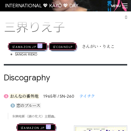
INTERNATIONAL 💖 KAYŌ 💖 DAY
MENU
三界りえ子
Go
🛒AMAZON.jp
🛒CDandLP
さんがい・りえこ
•
SANGAI RIEKO
Discography
おんなの番外地
1965年 / SN-260
テイチク
A
恋のブルース
B
东映电影《鎖の牝犬》主题曲。
🛒AMAZON.jp