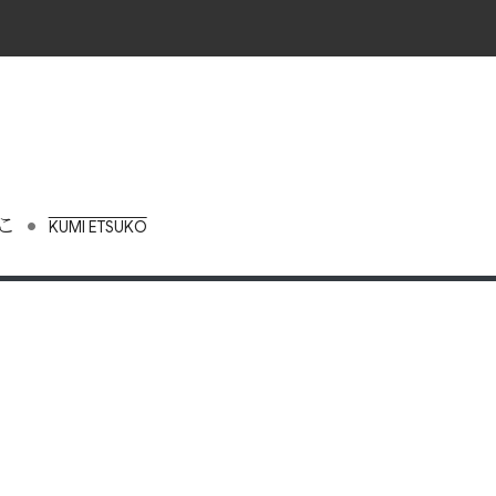
•
こ
KUMI ETSUKO