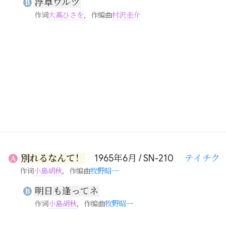
浮草ワルツ
B
作词
大高ひさを
，作编曲
村沢圭介
別れるなんて！
1965年6月 / SN-210
テイチク
A
作词
小島胡秋
，作编曲
牧野昭一
明日も逢ってネ
B
作词
小島胡秋
，作编曲
牧野昭一