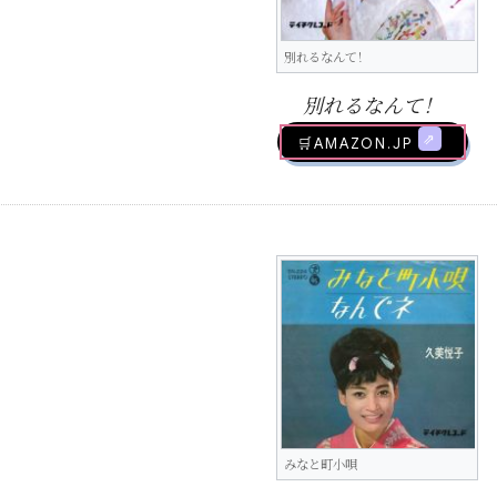
別れるなんて！
別れるなんて！
🛒AMAZON.jp
みなと町小唄