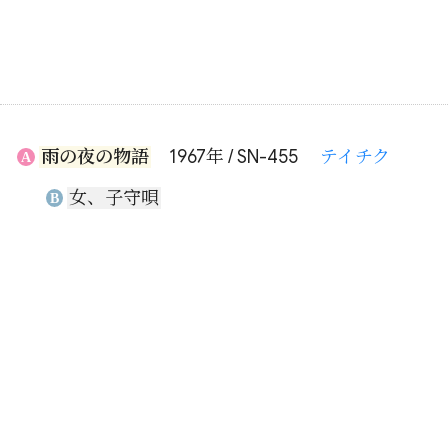
雨の夜の物語
1967年 / SN-455
テイチク
A
女、子守唄
B