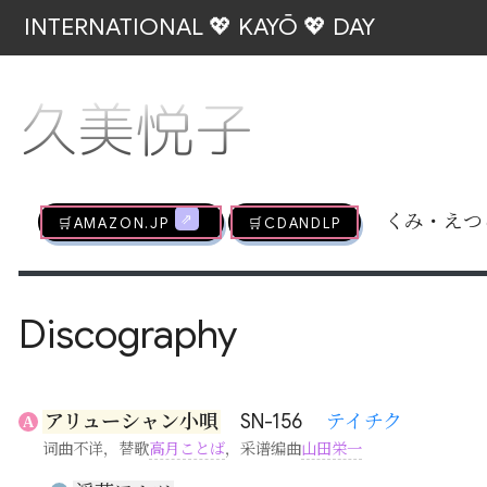
INTERNATIONAL 💖 KAYŌ 💖 DAY
久美悦子
🛒AMAZON.jp
🛒CDandLP
くみ・えつ
Discography
アリューシャン小唄
SN-156
テイチク
A
词曲不详，替歌
高月ことば
，采谱编曲
山田栄一