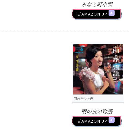
みなと町小唄
🛒AMAZON.jp
雨の夜の物語
雨の夜の物語
🛒AMAZON.jp