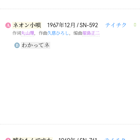
ネオン小唄
1967年12月 / SN-592
テイチク
A
作词
丸山環
，作曲
久慈ひろし
，编曲
福島正二
わかってネ
B