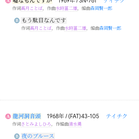
嘘なもんですか
1969年 / SN-761
テイチク
A
作词
高月ことば
，作曲
水時冨二雄
，编曲
森岡賢一郎
もう駄目なんです
B
作词
高月ことば
，作曲
水時冨二雄
，编曲
森岡賢一郎
龍河洞音頭
1968年 / (FAT)43-105
テイチク
A
作词
さとみよしひろ
，作编曲
清水勇
夜のブルース
B