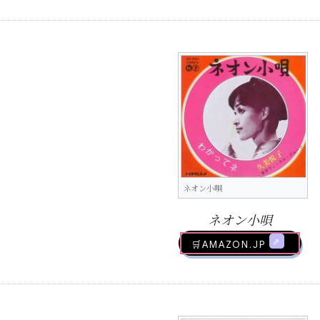
ネオン小唄
ネオン小唄
🛒AMAZON.jp