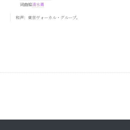
词曲编
清水勇
和声：東京ヴォーカル・グループ。