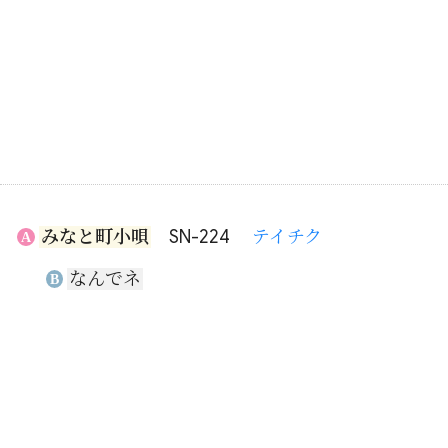
みなと町小唄
SN-224
テイチク
A
なんでネ
B