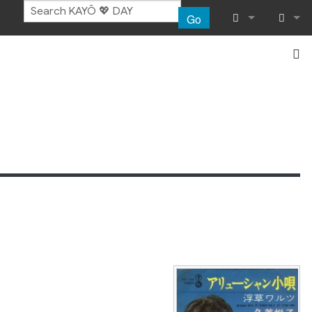
Go
What links her
Log in
Related chang
Special pages
Printable vers
Permanent lin
Page informat
Recent chang
Help