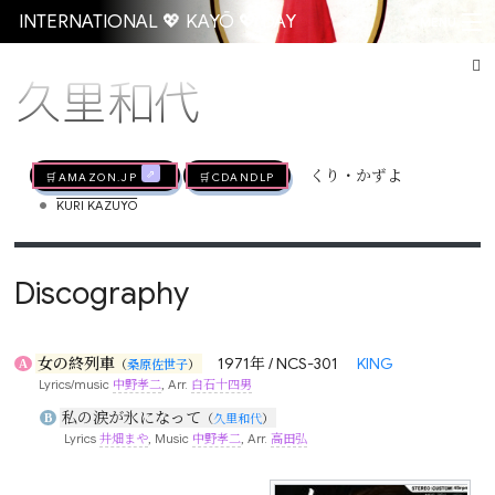
INTERNATIONAL 💖 KAYŌ 💖 DAY
MENU
久里和代
Go
🛒AMAZON.jp
🛒CDandLP
くり・かずよ
•
KURI KAZUYO
Discography
女の終列車
1971年 / NCS-301
KING
A
（
桑原佐世子
）
Lyrics/music
中野孝二
, Arr.
白石十四男
私の涙が氷になって
B
（
久里和代
）
Lyrics
井畑まや
, Music
中野孝二
, Arr.
高田弘