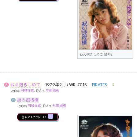
ねえ抱きしめて 错号？
ねえ抱きしめて
1979年2月 / WR-7015
PIRATES
A
Lyrics
円城寺真
, 作Arr.
与那城恵
涙の港桟橋
B
Lyrics
円城寺真
, 作Arr.
与那城恵
🛒AMAZON.jp