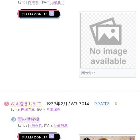
Lyrics
岡幸生
, 作Arr.
山路進一
🛒AMAZON.jp
雨の台北
ねえ抱きしめて
1979年2月 / WR-7014
PIRATES
A
Lyrics
円城寺真
, 作Arr.
与那城恵
涙の港桟橋
B
Lyrics
円城寺真
, 作Arr.
与那城恵
🛒AMAZON.jp