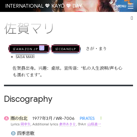
INTERNATIONAL 💖 KAYŌ 💖 DAY
MENU
佐賀マリ
Go
🛒AMAZON.jp
🛒CDandLP
さが・まり
•
SAGA MARI
佐贺县出身。兴趣：桌球。宣传语：“私の人生涙唄/声も心
も濡れてます”。
Discography
雨の台北
1977年3月 / WR-7006
PIRATES
A
Lyrics
岡幸生
, Additional lyrics
倉持あきを
, 作Arr.
山路進一
四季悲歌
B