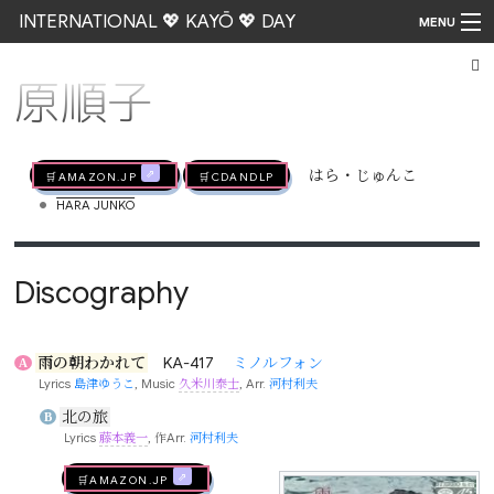
INTERNATIONAL 💖 KAYŌ 💖 DAY
MENU
原順子
Go
🛒AMAZON.jp
🛒CDandLP
はら・じゅんこ
•
HARA JUNKO
Discography
雨の朝わかれて
KA-417
ミノルフォン
A
Lyrics
島津ゆうこ
, Music
久米川泰士
, Arr.
河村利夫
北の旅
B
Lyrics
藤本義一
, 作Arr.
河村利夫
🛒AMAZON.jp