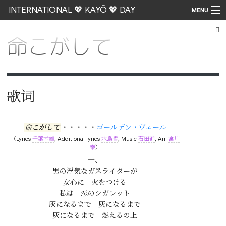
INTERNATIONAL 💖 KAYŌ 💖 DAY
MENU
命こがして
Go
歌词
命こがして
・・・・・
ゴールデン・ヴェール
（Lyrics
千葉幸雄
, Additional lyrics
水島哲
, Music
石田進
, Arr.
宮川
泰
）
一、

男の浮気なガスライターが

女心に　火をつける

私は　恋のシガレット

灰になるまで　灰になるまで

灰になるまで　燃えるの上
