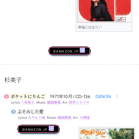
幸福に泣きたい
🛒AMAZON.jp
杉美子
ポケットにりんご
1971年10月 / CD-136
DENON
A
Lyrics
八坂裕子
, Music
織田康資
, Arr.
鈴木ヒロマサ
よそみした愛
B
Lyrics
みやもり純
, Music
織田康資
, Arr.
大柿隆
🛒AMAZON.jp