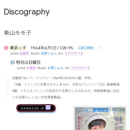
Discography
柴山モモ子
東京っ子
1964年6月1日 / CW-95
CROWN
A
Lyrics
水島哲
, Music
北原じゅん
, Arr.
たけだのりを
明日は日曜日
B
Lyrics
水島哲
, Music
北原じゅん
, Arr.
たけだのりを
封面有“’64ミス・クラウン”（1964年CROWN小姐）字样。
「A面 アレンジに北原さは少しあるが、元気なアニメソングぽい青春歌謡
B面 こちらもアレンジの出足だけ北原らしさはあるが、純青春歌謡には近
いが北原らしくない女性青春歌謡」
🛒AMAZON.jp