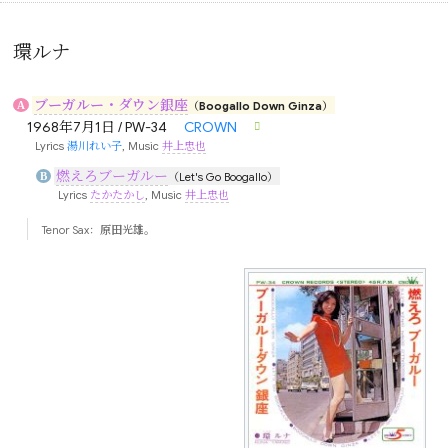
環ルナ
ブーガルー・ダウン銀座
A
（Boogallo Down Ginza）
1968年7月1日 / PW-34
CROWN
Lyrics
湯川れい子
, Music
井上忠也
燃えろブーガルー
B
（Let's Go Boogallo）
Lyrics
たかたかし
, Music
井上忠也
Tenor Sax：
原田光雄
。