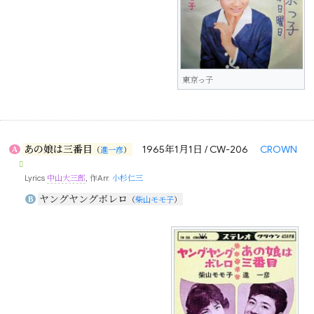
東京っ子
あの娘は三番目
1965年1月1日 / CW-206
CROWN
A
（
進一彦
）
Lyrics
中山大三郎
, 作Arr.
小杉仁三
ヤングヤングボレロ
B
（
柴山モモ子
）