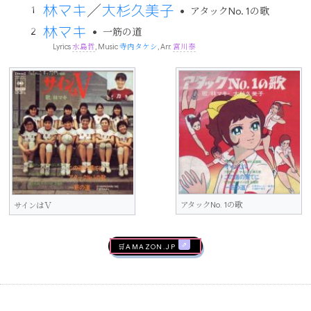
林マキ
大杉久美子
•
／
アタックNo. 1の歌
林マキ
•
一筋の道
Lyrics
水島哲
, Music
寺内タケシ
, Arr.
宮川泰
アタックNo. 1の歌
サインはＶ
🛒AMAZON.jp