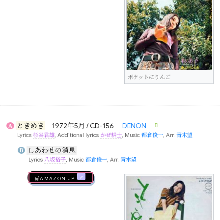
ポケットにりんご
ときめき
1972年5月 / CD-156
DENON
A
Lyrics
杉谷君雄
, Additional lyrics
かぜ耕士
, Music
都倉俊一
, Arr.
青木望
しあわせの消息
B
Lyrics
八坂裕子
, Music
都倉俊一
, Arr.
青木望
🛒AMAZON.jp