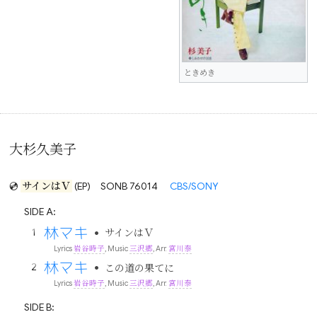
ときめき
大杉久美子
💿
サインはＶ
(EP)
SONB 76014
CBS/SONY
SIDE A:
林マキ
•
サインはＶ
Lyrics
岩谷時子
, Music
三沢郷
, Arr.
宮川泰
林マキ
•
この道の果てに
Lyrics
岩谷時子
, Music
三沢郷
, Arr.
宮川泰
SIDE B: