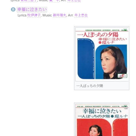
Lyrics
有馬三恵子
, Music
嵐一平
, Arr.
井上忠也
幸福に泣きたい
B
Lyrics
牧伊津子
, Music
新井靖夫
, Arr.
井上忠也
一人ぼっちの夕陽