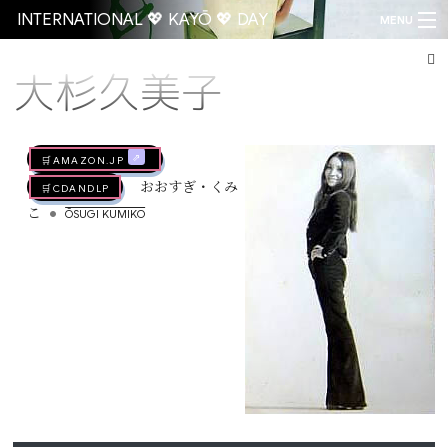
INTERNATIONAL 💖 KAYŌ 💖 DAY
MENU
大杉久美子
Go
🛒AMAZON.jp
🛒CDandLP
おおすぎ・くみ
•
こ
ŌSUGI KUMIKO