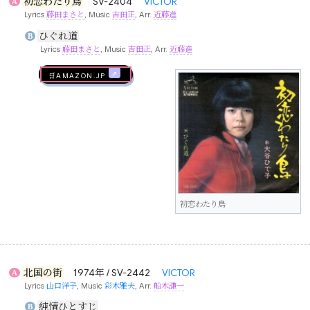
初恋わたり鳥
SV-2404
VICTOR
A
Lyrics
藤田まさと
, Music
吉田正
, Arr.
近藤進
ひぐれ道
B
Lyrics
藤田まさと
, Music
吉田正
, Arr.
近藤進
🛒AMAZON.jp
初恋わたり鳥
北国の街
1974年 / SV-2442
VICTOR
A
Lyrics
山口洋子
, Music
彩木雅夫
, Arr.
船木謙一
純情ひとすじ
B