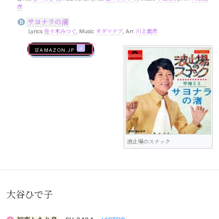
彦
サヨナラの渚
B
Lyrics
佐々木みつぐ
, Music
オダマナブ
, Arr.
川上義彦
🛒AMAZON.jp
波止場のスナック
大谷ひで子