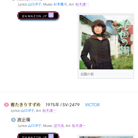
Lyrics
山口洋子
, Music
彩木雅夫
, Arr.
船木謙一
🛒AMAZON.jp
北国の街
着たきりすずめ
1975年 / SV-2479
VICTOR
A
Lyrics
山口洋子
, Arr.
船木謙一
波止場
B
Lyrics
山口洋子
, Music
望月湊
, Arr.
船木謙一
🛒AMAZON.jp