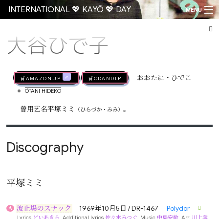
INTERNATIONAL 💖 KAYŌ 💖 DAY
MENU
大谷ひで子
Go
🛒AMAZON.jp
🛒CDandLP
おおたに・ひでこ
•
ŌTANI HIDEKO
曾用艺名
平塚ミミ
。
（ひらづか・みみ）
Discography
平塚ミミ
波止場のスナック
1969年10月5日 / DR-1467
Polydor
A
Lyrics
どいあきら
, Additional lyrics
佐々木みつぐ
, Music
中島安敏
, Arr.
川上義