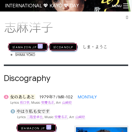
INTERNATIONAL 💖 KAYŌ 💖 DAY
MENU
志麻洋子
Go
🛒AMAZON.jp
🛒CDandLP
しま・ようこ
•
SHIMA YŌKO
Discography
女のあしあと
1979年? / MR-102
MONTHLY
A
Lyrics
坂口幸
, Music
安慶名正
, Arr.
山崎稔
やはり私も女です
B
Lyrics
二階堂卓也
, Music
安慶名正
, Arr.
山崎稔
🛒AMAZON.jp