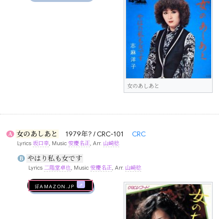
女のあしあと
女のあしあと
1979年? / CRC-101
CRC
A
Lyrics
坂口幸
, Music
安慶名正
, Arr.
山崎稔
やはり私も女です
B
Lyrics
二階堂卓也
, Music
安慶名正
, Arr.
山崎稔
🛒AMAZON.jp