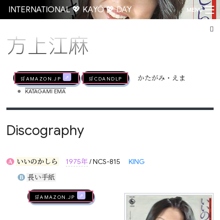
INTERNATIONAL 💖 KAYŌ 💖 DAY
MENU
方上江麻
Go
🛒AMAZON.jp
🛒CDandLP
かたがみ・えま
•
KATAGAMI EMA
Discography
いいのかしら
1975年
/ NCS-815
KING
A
長い手紙
B
🛒AMAZON.jp