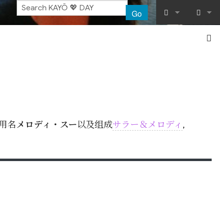
Go
What links her
Log in
Related chang
Special pages
Printable vers
用名
メロディ・スー
以及组成
サラー＆メロディ
,
Permanent lin
Page informat
Recent chang
Help