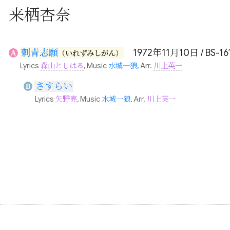
来栖杏奈
刺青志願
1972年11月10日 / BS-16
A
（いれずみしがん）
Lyrics
森山としはる
, Music
水城一狼
, Arr.
川上英一
さすらい
B
Lyrics
矢野亮
, Music
水城一狼
, Arr.
川上英一