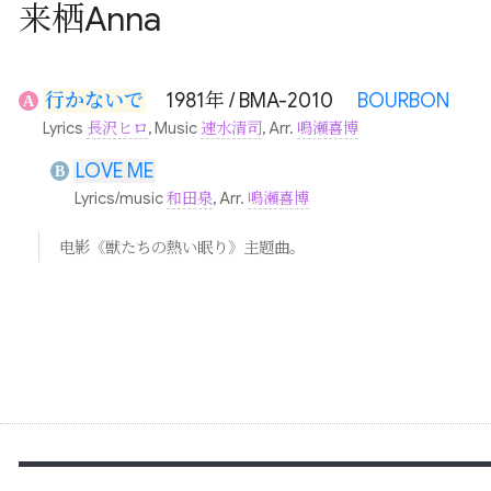
来栖Anna
行かないで
1981年 / BMA-2010
BOURBON
A
Lyrics
長沢ヒロ
, Music
速水清司
, Arr.
鳴瀬喜博
LOVE ME
B
Lyrics/music
和田泉
, Arr.
鳴瀬喜博
电影《獣たちの熱い眠り》主题曲。