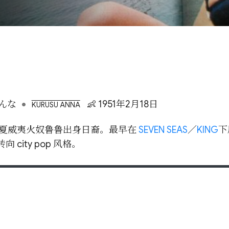
•
んな
👶 1951年2月18日
KURUSU ANNA
, 夏威夷火奴鲁鲁出身日裔。最早在
SEVEN SEAS
／
KING
下
向 city pop 风格。