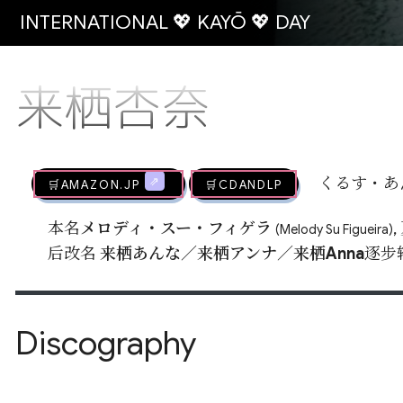
INTERNATIONAL 💖 KAYŌ 💖 DAY
来栖杏奈
🛒AMAZON.jp
🛒CDandLP
くるす・あ
本名
メロディ・スー・フィゲラ
(Melody Su Figueira)
后改名
来栖あんな
／
来栖アンナ
／
来栖Anna
逐步转
Discography