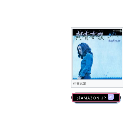
刺青志願
🛒AMAZON.jp