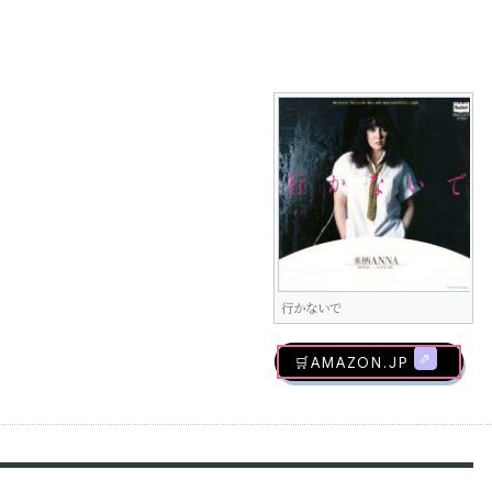
行かないで
🛒AMAZON.jp