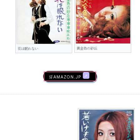
黄金色の砂丘
花は眠れない
🛒AMAZON.jp