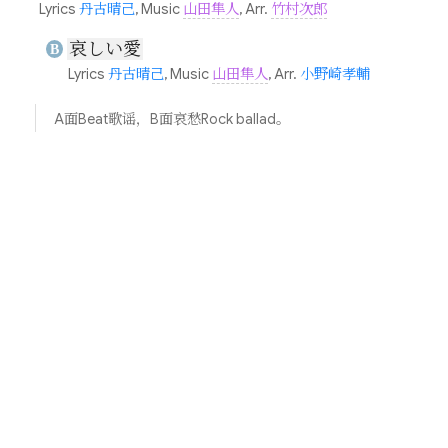
Lyrics
丹古晴己
, Music
山田隼人
, Arr.
竹村次郎
哀しい愛
B
Lyrics
丹古晴己
, Music
山田隼人
, Arr.
小野崎孝輔
A面Beat歌谣，B面哀愁Rock ballad。