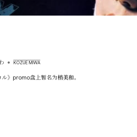
•
わ
KOZUE MIWA
ル》promo盘上暂名为
梢美和
。