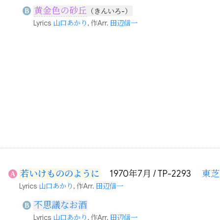
黄金色の砂丘
B
（きんいろ-）
Lyrics
山口あかり
, 作Arr.
田辺信一
若いけもののように
1970年7月 / TP-2293
東芝
A
Lyrics
山口あかり
, 作Arr.
田辺信一
不思議なお酒
B
Lyrics
山口あかり
, 作Arr.
田辺信一