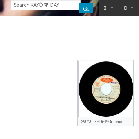
Go
What links her
Log in
Related chang
Special pages
Printable vers
Permanent lin
Page informat
Recent chang
1968年3月6日 梢美和promo
Help