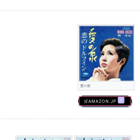
愛の泉
🛒AMAZON.jp