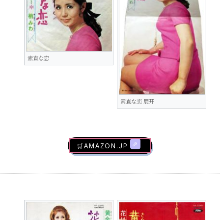
素直な恋
素直な恋 展开
🛒AMAZON.jp