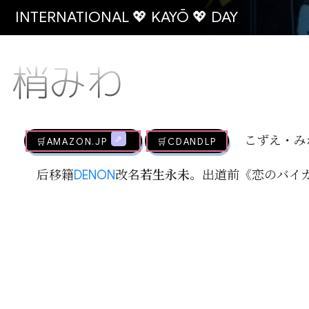
INTERNATIONAL 💖 KAYŌ 💖 DAY
梢みわ
🛒AMAZON.jp
🛒CDandLP
こずえ・み
后移籍
DENON
改名
若生永未
。出道前《恋のバイカ