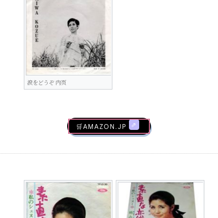
涙をどうぞ 内页
🛒AMAZON.jp