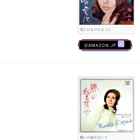
若いけもののように
🛒AMAZON.jp
眠いの起さないで