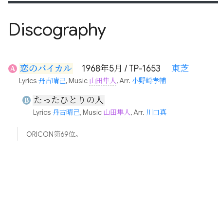
Discography
恋のバイカル
1968年5月 / TP-1653
東芝
A
Lyrics
丹古晴己
, Music
山田隼人
, Arr.
小野崎孝輔
たったひとりの人
B
Lyrics
丹古晴己
, Music
山田隼人
, Arr.
川口真
ORICON第69位。