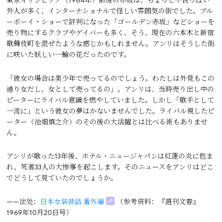
東京オリンピック（1964年）前後の赤坂は、ちょっと不良っぽい
外人が多く、インターナショナルで怪しい雰囲気の街でした。ブル
ーボーイ・ショーで評判になった「ゴールデン赤坂」などショーを
売り物にするクラブやゲイバーも多く、そう、現在の六本木と新宿
歌舞伎町を混ぜたような感じかもしれません。アンリはそうした街
に咲いた妖しい一輪の花だったのです。
「彼女の場合は美少年で売ってるのでしょう。わたしは外見もこの
通り女だし、女として売ってるの」。アンリは、当時売り出し中の
ピーターにライバル意識を燃やしていました。しかし「歌手として
一流に」という彼女の夢はかないませんでした。ライバル視したピ
ーター（池畑慎之介）のその後の大活躍とは比べる術もありませ
ん。
アンリが歌った13年後、ホテル・ニュージャパンは紅蓮の炎に包ま
れ、死者33人の大惨事を起こします。そのニュースをアンリはどこ
でどうして見ていたのでしょうか。
——出处：
日本女装昔話 番外編
（参考资料：『週刊文春』
1969年10月20日号）