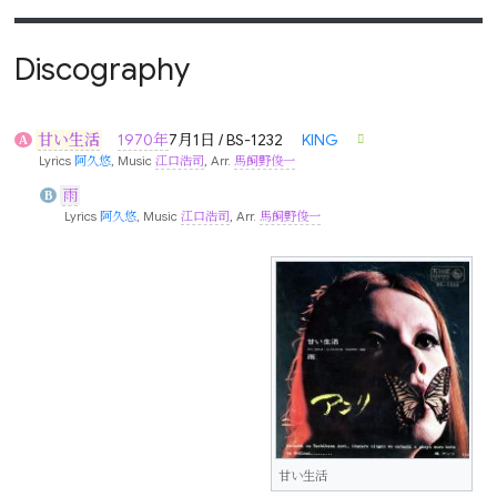
Discography
甘い生活
1970年
7月1日 / BS-1232
KING
A
Lyrics
阿久悠
, Music
江口浩司
, Arr.
馬飼野俊一
雨
B
Lyrics
阿久悠
, Music
江口浩司
, Arr.
馬飼野俊一
甘い生活