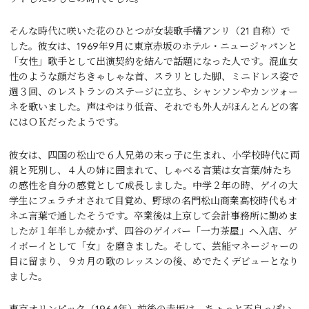
そんな時代に咲いた花のひとつが女装歌手橘アンリ（21 自称）で
した。彼女は、1969年9月に東京赤坂のホテル・ニュージャパンと
「女性」歌手として出演契約を結んで話題になった人です。混血女
性のような顔だちきゃしゃな首、スラリとした脚、ミニドレス姿で
週３回、のレストランのステージに立ち、シャンソンやカンツォー
ネを歌いました。声はやはり低音、それでも外人がほんとんどの客
にはＯＫだったようです。
彼女は、四国の松山で６人兄弟の末っ子に生まれ、小学校時代に両
親と死別し、４人の姉に囲まれて、しゃべる言葉は女言葉/姉たち
の感性を自分の感覚として成長しました。中学２年の時、ゲイの大
学生にフェラチオされて目覚め、野球の名門松山商業高校時代もオ
ネエ言葉で通したそうです。卒業後は上京して会計事務所に勤めま
したが１年半しか続かず、四谷のゲイバー「一力茶屋」へ入店、ゲ
イボーイとして「女」を磨きました。そして、芸能マネージャーの
目に留まり、９カ月の歌のレッスンの後、めでたくデビューとなり
ました。