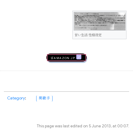
甘い生活 性格设定
🛒AMAZON.jp
Category
:
男歌手
This page was last edited on 5 June 2013, at 00:07.