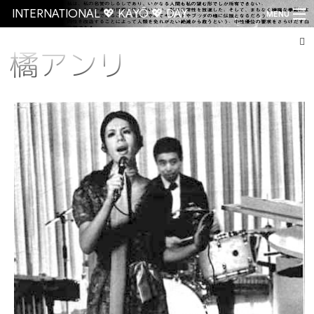
INTERNATIONAL 💖 KAYŌ 💖 DAY
MENU
橘アンリ
Go