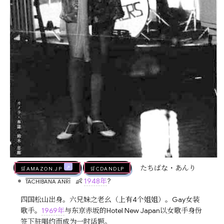
🛒AMAZON.jp
🛒CDandLP
たちばな・あんり
•
👶
1948年
?
TACHIBANA ANRI
四国松山出身。六兄妹之老幺（上有4个姐姐）。Gay女装
歌手。
1969年
与东京赤坂的Hotel New Japan以女歌手身份
签下驻唱约而成为一时话题。