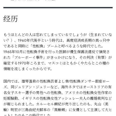
经历
もうほとんどの人は忘れてしまっているでしょうが（生まれていな
い？）、1960年代後半という時代は、高度経済成長期の真っ只中
であると同時に「性転換」ブームと呼べるような時代でした。
1965年10月に性転換手術を行った医師が優生保護法違反で摘発さ
れた「ブルーボーイ事件」がきっかけになり、その判決（有罪）が
確定する1970年ころまで、マスコミはともかくやたらとこの種の
情報を流しまくったからです。
国内では、雄琴温泉の性転換芸者よし幸/性転換ダンサー銀座ロー
ズ、同ジュリアン・ジュリーなど、海外ネタではオーストリアの有
名女子スキー選手の男性への性転換、アメリカの性転換女性作家の
妊娠騒動、イギリスの性転換女性アッシュレー夫人の離婚裁判など
が報じられました。カルーセル麻紀が売り出したのも、丸山（美
輪）明宏が三島由紀夫脚本の「黒蜥蜴」に女優として主演して大ヒ
ットしたのもこの時代でした。