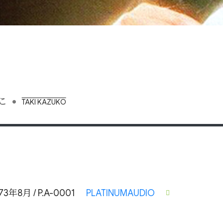
•
こ
TAKI KAZUKO
73年8月 / P.A-0001
PLATINUMAUDIO