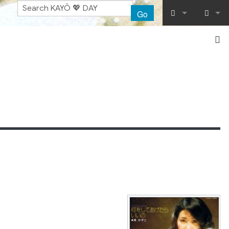
Go
What links her
Log in
Related chang
Special pages
Printable vers
Permanent lin
Page informat
Recent chang
Help