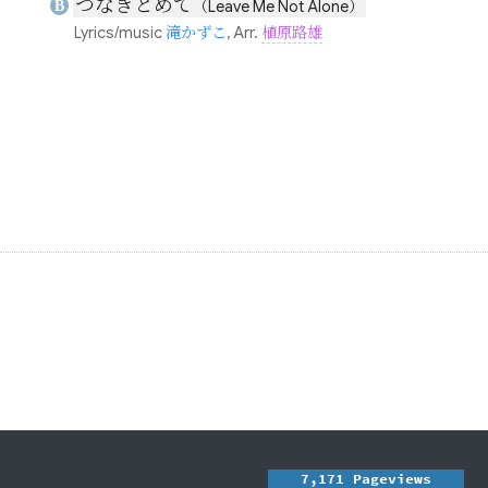
つなぎとめて
B
（Leave Me Not Alone）
Lyrics/music
滝かずこ
, Arr.
植原路雄