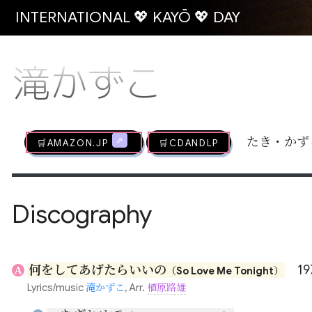
INTERNATIONAL 💖 KAYŌ 💖 DAY
滝かずこ
🛒AMAZON.jp
🛒CDandLP
たき・かず
Discography
何をしてあげたらいいの
19
A
（So Love Me Tonight）
Lyrics/music
滝かずこ
, Arr.
植原路雄