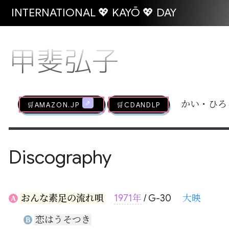
INTERNATIONAL 💖 KAYŌ 💖 DAY
甲斐弘子
🛒AMAZON.jp
🛒CDandLP
かい・ひろ
Discography
おんな素足の流れ唄
1971年
/ G-30
大映
A
恋はうそつき
B