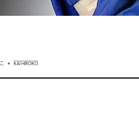
•
こ
KAI HIROKO