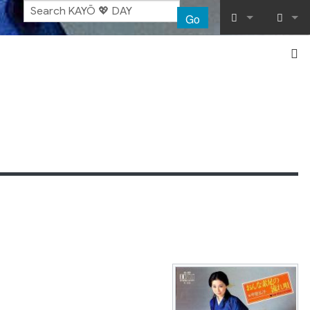
Go
What links her
Log in
Related chang
Special pages
Printable vers
Permanent lin
Page informat
Recent chang
Help