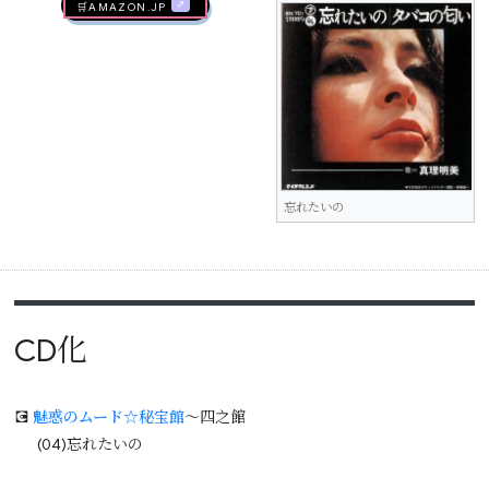
🛒AMAZON.jp
忘れたいの
CD化
💽
魅惑のムード☆秘宝館
～四之館
(04)忘れたいの