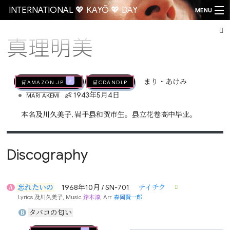
INTERNATIONAL 💖 KAYŌ 💖 DAY
MENU
真理明美
Go
🛒AMAZON.jp
🛒CDandLP
まり・あけみ
•
👶 1943年5月4日
MARI AKEMI
本名
及川久美子
, 岩手县和贺市生。县立花卷高中毕业。
Discography
忘れたいの
1968年10月 / SN-701
テイチク
A
Lyrics
及川久美子
, Music
鈴木淳
, Arr.
森岡賢一郎
タバコの匂い
B