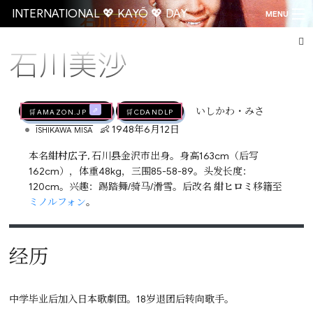
INTERNATIONAL 💖 KAYŌ 💖 DAY
MENU
石川美沙
Go
🛒AMAZON.jp
🛒CDandLP
いしかわ・みさ
•
👶 1948年6月12日
ISHIKAWA MISA
本名
紺村広子
, 石川县金沢市出身。身高163cm（后写
162cm），体重48kg，三围85-58-89。头发长度：
120cm。兴趣：踢踏舞/骑马/滑雪。后改名
紺ヒロミ
移籍至
ミノルフォン
。
经历
中学毕业后加入日本歌劇団。18岁退团后转向歌手。