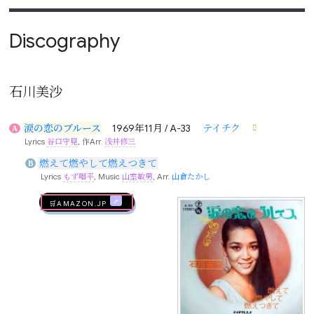
Discography
石川美沙
涙の恋のブルース
1969年11月 / A-33
テイチク
A
Lyrics
谷口守見
, 作Arr.
浅井修三
燃えて燃やして燃えつきて
B
Lyrics
もず唱平
, Music
山室敏男
, Arr.
山倉たかし
🛒AMAZON.jp