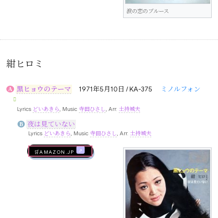
涙の恋のブルース
紺ヒロミ
黒ヒョウのテーマ
1971年5月10日 / KA-375
ミノルフォン
A
Lyrics
どいあきら
, Music
寺田ひさし
, Arr.
土持城夫
夜は見ていない
B
Lyrics
どいあきら
, Music
寺田ひさし
, Arr.
土持城夫
🛒AMAZON.jp