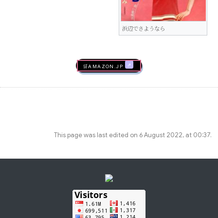
浜辺でさようなら
🛒AMAZON.jp
This page was last edited on 6 August 2022, at 00:37.