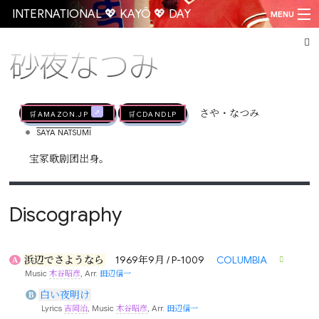
INTERNATIONAL 💖 KAYŌ 💖 DAY
MENU
砂夜なつみ
Go
🛒AMAZON.jp
🛒CDandLP
さや・なつみ
•
SAYA NATSUMI
宝冢歌剧团出身。
Discography
浜辺でさようなら
1969年9月 / P-1009
COLUMBIA
A
Music
木谷昭彦
, Arr.
田辺信一
白い夜明け
B
Lyrics
吉岡治
, Music
木谷昭彦
, Arr.
田辺信一