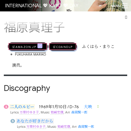
INTERNATIONAL 💖 KAYŌ 💖 DAY
MENU
福原真理子
Go
🛒AMAZON.jp
🛒CDandLP
ふくはら・まりこ
•
FUKUHARA MARIKO
演员。
Discography
二人のルビー
1969年1月10日 / D-76
大映
A
Lyrics
万里村ゆき子
, Music
岩崎宏康
, Arr.
森岡賢一郎
あなたが好きだから
B
Lyrics
万里村ゆき子
, Music
岩崎宏康
, Arr.
森岡賢一郎