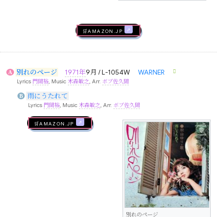
🛒AMAZON.jp
別れのページ
1971年
9月 / L-1054W
WARNER
A
Lyrics
門間裕
, Music
木森敏之
, Arr.
ボブ佐久間
雨にうたれて
B
Lyrics
門間裕
, Music
木森敏之
, Arr.
ボブ佐久間
🛒AMAZON.jp
別れのページ