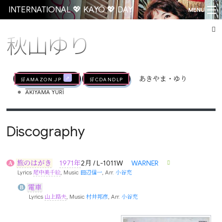
INTERNATIONAL 💖 KAYŌ 💖 DAY
MENU
秋山ゆり
Go
🛒AMAZON.jp
🛒CDandLP
あきやま・ゆり
•
AKIYAMA YURI
Discography
旅のはがき
1971年
2月 / L-1011W
WARNER
A
Lyrics
尾中美千絵
, Music
田辺信一
, Arr.
小谷充
電車
B
Lyrics
山上路夫
, Music
村井邦彦
, Arr.
小谷充