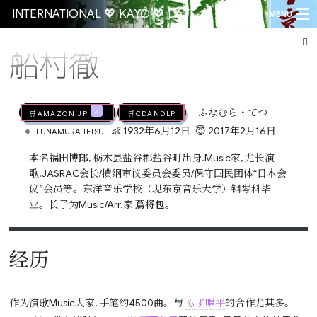
INTERNATIONAL 💖 KAYŌ 💖 DAY
MENU
船村徹
Go
🛒AMAZON.jp
🛒CDandLP
ふなむら・てつ
•
👶 1932年6月12日
😇 2017年2月16日
FUNAMURA TETSU
本名
福田博郎
, 栃木县盐谷郡盐谷町出身.Music家, 尤长演
歌.JASRAC会长/横纲审议委员会委员/保守国民团体“日本会
议”会员等。东洋音乐学校（现东京音乐大学）钢琴科毕
业。长子为Music/Arr.家
蔦将包
。
经历
作为演歌Music大家, 手笔约4500曲。与
もず唱平
的合作尤其多。