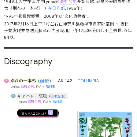
1949年大学在读时与Lyrics家
高野公男
开始写歌, 最早公表的处男作
为《別れの一本杉》（
春日八郎
, 1955年）。
1995年获紫绶褒章，2008年获“文化功劳者”。
2017年2月16日上午11时左右在神奈川县藤泽市自家卧室倒下, 被长
子媳发现并急送到藤泽市内医院, 但下午12点35分因心不全去世, 终年
84岁。
Discography
別れの一本杉
AK-142
COLUMBIA
A
（
船村徹
）
Lyrics
高野公男
, 作Arr.
船村徹
キャバレー哀歌
B
（
美唄五郎
）
Lyrics
高野公男
, 作Arr.
船村徹
🛒AMAZON.jp