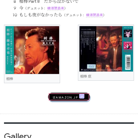
相棒 Part 8 だから泣かないで
今
（デュエット：
横須賀昌美
）
もしも夜がなかったら
（デュエット：
横須賀昌美
）
相棒 底
相棒
🛒AMAZON.jp
Gallery