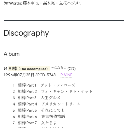
为“Words: 藤本卓也・高木完・立花ハジメ”.
Discography
Album
～女たちよ
💿
相棒
(CD)
（The Accomplice）
1996年07月25日 / PCD-5743
P-VINE
相棒 Part 1 グッド・フェローズ
相棒 Part 2 ウィ・キャン・ドゥ・イット
相棒 Part 3 人生グルメ
相棒 Part 4 アメリカン・ドリーム
相棒 Part 5 それにしても
相棒 Part 6 東京探偵物語
相棒 Part 7 女たちよ