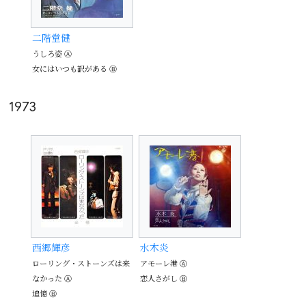
二階堂健
うしろ姿 Ⓐ
女にはいつも訳がある Ⓑ
1973
西郷輝彦
水木炎
ローリング・ストーンズは来
アモーレ港 Ⓐ
なかった Ⓐ
恋人さがし Ⓑ
追憶 Ⓑ