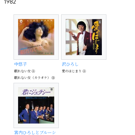
1982
中悠子
沢ひろし
眠れない女 Ⓐ
愛のはじまり Ⓐ
眠れない女（カラオケ） Ⓑ
宮内ひろしとブルーシ