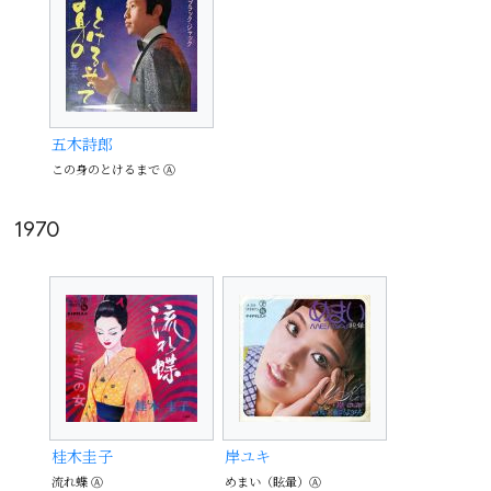
五木詩郎
この身のとけるまで Ⓐ
1970
桂木圭子
岸ユキ
流れ蝶 Ⓐ
めまい（眩暈）Ⓐ