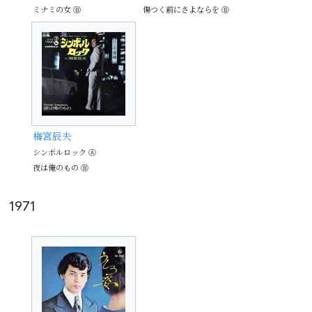
ミナミの女 Ⓑ
傷つく前にさよならを Ⓑ
梅宮辰夫
シンボルロック Ⓐ
夜は俺のもの Ⓑ
1971