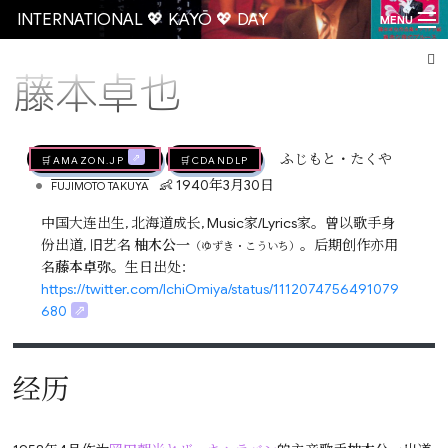
INTERNATIONAL 💖 KAYŌ 💖 DAY
MENU
藤本卓也
Go
🛒AMAZON.jp
🛒CDandLP
ふじもと・たくや
•
👶 1940年3月30日
FUJIMOTO TAKUYA
中国大连出生, 北海道成长, Music家/Lyrics家。曾以歌手身
份出道, 旧艺名
柚木公一
。后期创作亦用
（ゆずき・こういち）
名
藤本卓弥
。生日出处：
https://twitter.com/IchiOmiya/status/1112074756491079
680
经历