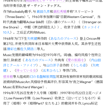
1958年4月作为
岡田朝光とザ・キャラバン
的主音歌手
柚木公一
出道,
当时伴奏乐队是
ザ・ヴァン・ドッグス
。
作为Rockabilly歌手, 与
飯田久彦
和
高松秀晴
并称“スリービート
（Three Beats）”。1960年参加第11届“日剧Western Carnival”，当
时代表曲为翻唱Acker Bilk的《白い渚のブルース》（《Stranger on
the Shore》，中题《岸边的陌生人》），收录于合辑《
カッコイイ
10人
》。之后正式转向Music.
1968年为门下生
矢吹健
所作的《
あなたのブルース
》登上Oricon榜
第27位, 并使矢吹同年末日本唱片大赏中获得新人奖。其余学生还包
括
勝彩也
和
佐久間浩二
等人。
Music发展的巅峰期为1960至1970年代。词/曲、编均风格个性特立
独行, 除前述《
あなたのブルース
》外尚有《
愛の旅路を
》（
内山田
洋とクール・ファイブ
）、与
山口洋子
合作的《
うしろ姿
》（
矢吹
健
）、《
待っている女
》（
五木ひろし
）等热门作。
根本敬
等人组成的
幻の名盤解放同盟
对其持有独特世界观的歌词和摇
滚倾向的MusicArr.风格给予极高评价, 形容其为“夜之Wagner”（德国
Music名家Richard Wanger）.
1996年7月25日发表个人专辑《相棒》.1997年10月22日立花ハジメ
とLow Powers专辑《Low Powers》收录之《泣いてどうなる!?》采
用了《相棒》中《相棒Part7 女たちよ》的歌词并补作, Lyrics标记