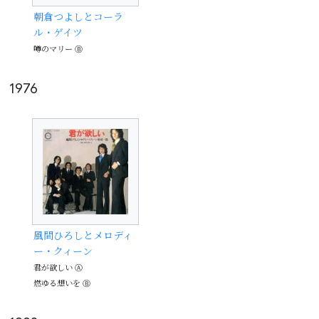
朝倉つよしとコーラ
ル・ゲイツ
噂のマリー Ⓑ
1976
風間ひろしとメロディ
ー・クィーン
君が欲しい Ⓐ
燃ゆる想いを Ⓑ