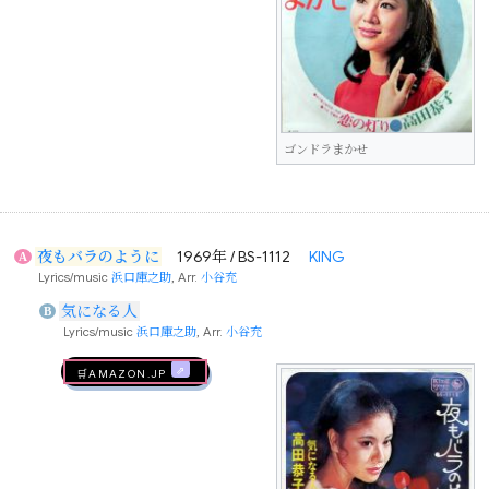
ゴンドラまかせ
夜もバラのように
1969年 / BS-1112
KING
A
Lyrics/music
浜口庫之助
, Arr.
小谷充
気になる人
B
Lyrics/music
浜口庫之助
, Arr.
小谷充
🛒AMAZON.jp