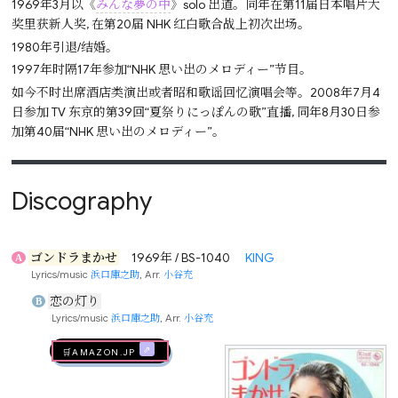
1969年3月以《
みんな夢の中
》solo 出道。同年在第11届日本唱片大
奖里获新人奖, 在第20届 NHK 红白歌合战上初次出场。
1980年引退/结婚。
1997年时隔17年参加“NHK 思い出のメロディー”节目。
如今不时出席酒店类演出或者昭和歌谣回忆演唱会等。2008年7月4
日参加 TV 东京的第39回“夏祭りにっぽんの歌”直播, 同年8月30日参
加第40届“NHK 思い出のメロディー”。
Discography
ゴンドラまかせ
1969年 / BS-1040
KING
A
Lyrics/music
浜口庫之助
, Arr.
小谷充
恋の灯り
B
Lyrics/music
浜口庫之助
, Arr.
小谷充
🛒AMAZON.jp