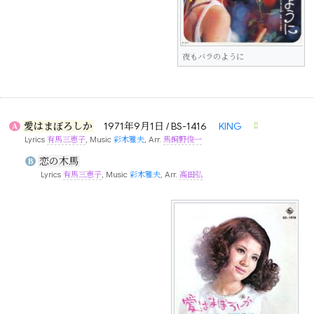
夜もバラのように
愛はまぼろしか
1971年9月1日 / BS-1416
KING
A
Lyrics
有馬三恵子
, Music
彩木雅夫
, Arr.
馬飼野俊一
恋の木馬
B
Lyrics
有馬三恵子
, Music
彩木雅夫
, Arr.
高田弘