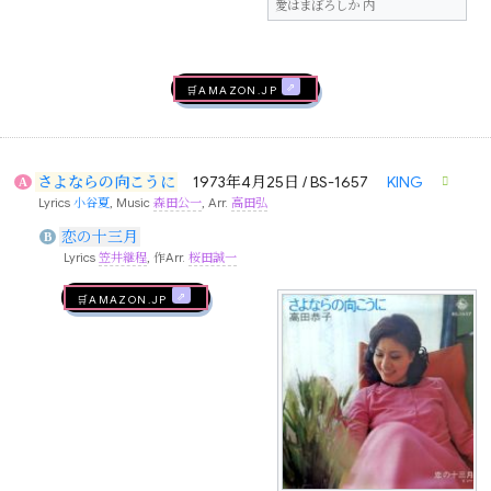
愛はまぼろしか 内
🛒AMAZON.jp
さよならの向こうに
1973年4月25日 / BS-1657
KING
A
Lyrics
小谷夏
, Music
森田公一
, Arr.
高田弘
恋の十三月
B
Lyrics
笠井継程
, 作Arr.
桜田誠一
🛒AMAZON.jp