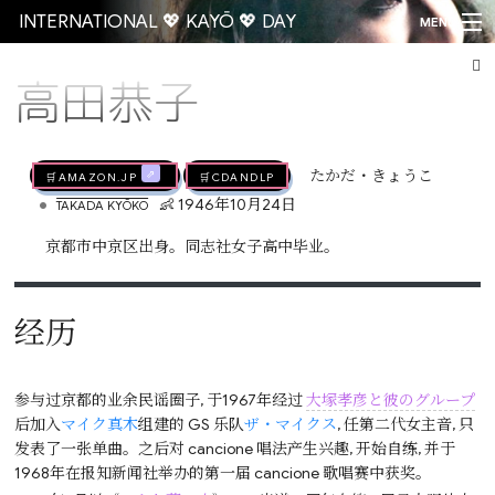
INTERNATIONAL 💖 KAYŌ 💖 DAY
MENU
高田恭子
Go
🛒AMAZON.jp
🛒CDandLP
たかだ・きょうこ
•
👶 1946年10月24日
TAKADA KYŌKO
京都市中京区出身。同志社女子高中毕业。
经历
参与过京都的业余民谣圈子, 于1967年经过
大塚孝彦と彼のグループ
后加入
マイク真木
组建的 GS 乐队
ザ・マイクス
, 任第二代女主音, 只
发表了一张单曲。之后对 cancione 唱法产生兴趣, 开始自练, 并于
1968年在报知新闻社举办的第一届 cancione 歌唱赛中获奖。