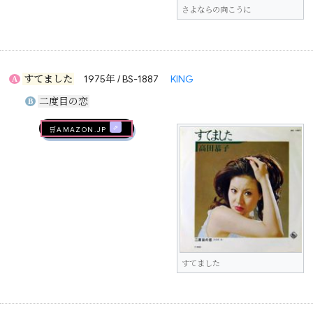
さよならの向こうに
すてました
1975年 / BS-1887
KING
A
二度目の恋
B
🛒AMAZON.jp
すてました