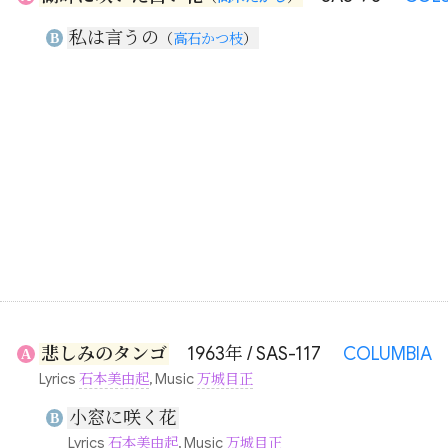
私は言うの
B
（
高石かつ枝
）
悲しみのタンゴ
1963年 / SAS-117
COLUMBIA
A
Lyrics
石本美由起
, Music
万城目正
小窓に咲く花
B
Lyrics
石本美由起
, Music
万城目正