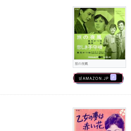
旅の夜風
🛒AMAZON.jp