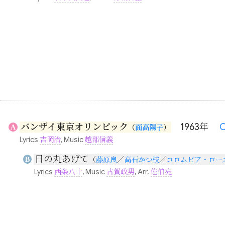
バンザイ東京オリンピック
1963年
C
A
（
面高陽子
）
Lyrics
吉岡治
, Music
越部信義
日の丸あげて
B
（
藤原良
／
高石かつ枝
／
コロムビア・ロー
Lyrics
西条八十
, Music
古賀政男
, Arr.
佐伯亮