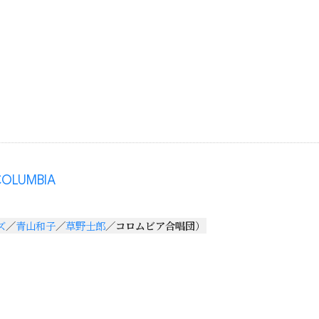
OLUMBIA
ズ
／
青山和子
／
草野士郎
／
コロムビア合唱団
）