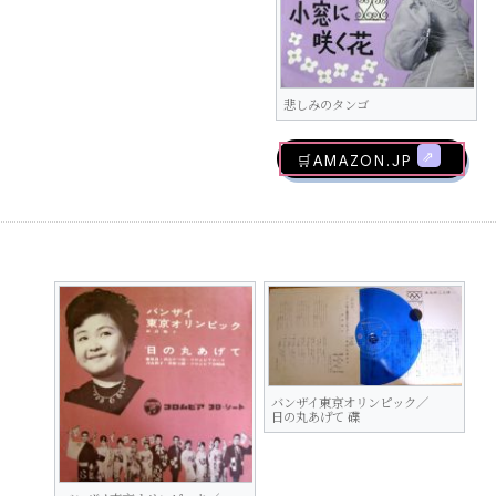
悲しみのタンゴ
🛒AMAZON.jp
バンザイ東京オリンピック／
日の丸あげて 碟