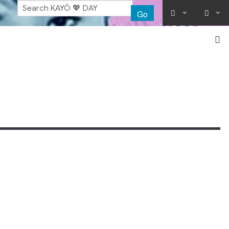
Go
What links her
Log in
Related chang
Special pages
Printable vers
Permanent lin
Page informat
Recent chang
Help