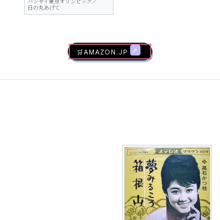
バンザイ東京オリンピック／
日の丸あげて
🛒AMAZON.jp