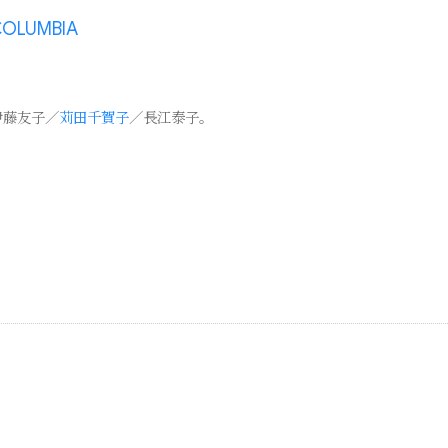
OLUMBIA
伊藤友子／
苅田千賀子
／長江泰子。