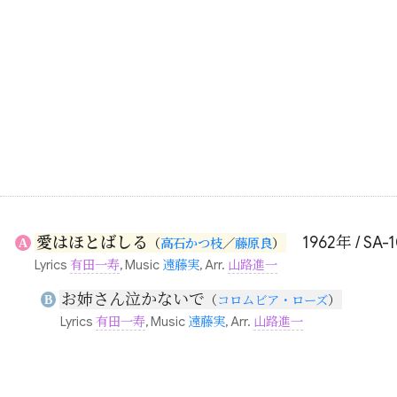
愛はほとばしる
1962年 / SA-
A
（
高石かつ枝
／
藤原良
）
Lyrics
有田一寿
, Music
遠藤実
, Arr.
山路進一
お姉さん泣かないで
B
（
コロムビア・ローズ
）
Lyrics
有田一寿
, Music
遠藤実
, Arr.
山路進一