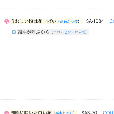
うれしい頃は花一ぱい
SA-1084
C
A
（
高石かつ枝
）
誰かが呼ぶから
B
（
コロムビア・ローズ
）
湖畔に咲いた白い花
SAS-70
COL
A
（
高木たかし
）