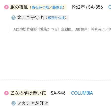
旅の夜風
1962年 / SA-856
C
A
（
高石かつ枝
／
藤原良
）
悲しき子守唄
B
（
高石かつ枝
）
A面为松竹电影《愛染かつら》主题曲。B面和声：神崎英子／
乙女の夢は赤い花
SA-946
COLUMBIA
A
アカシヤが好き
B