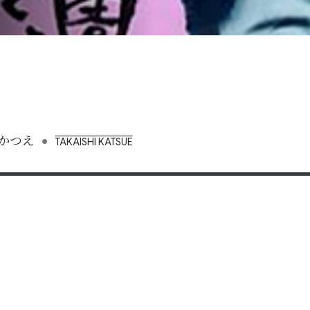
•
かつえ
TAKAISHI KATSUE