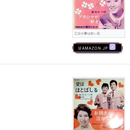
乙女の夢は赤い花
🛒AMAZON.jp