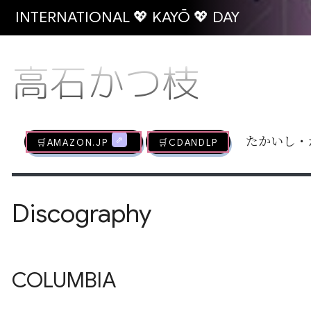
INTERNATIONAL 💖 KAYŌ 💖 DAY
高石かつ枝
🛒AMAZON.jp
🛒CDandLP
たかいし・
Discography
COLUMBIA