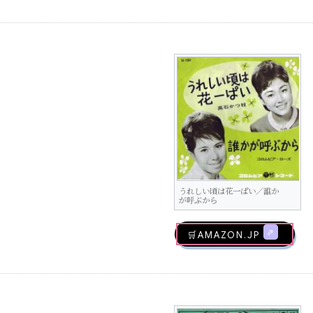
うれしい頃は花一ぱい／誰か
が呼ぶから
🛒AMAZON.jp