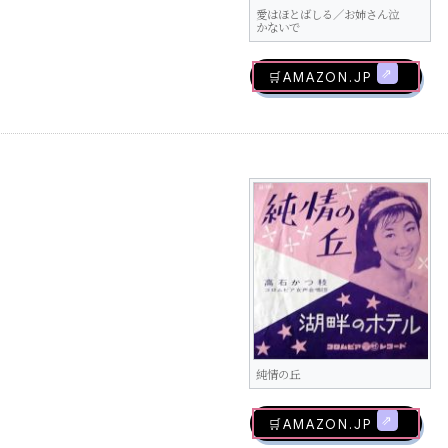
愛はほとばしる／お姉さん泣
かないで
🛒AMAZON.jp
純情の丘
🛒AMAZON.jp