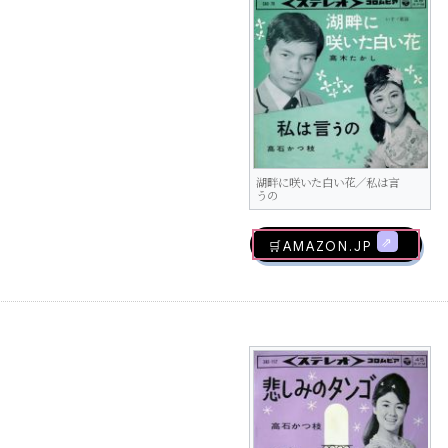
湖畔に咲いた白い花／私は言
うの
🛒AMAZON.jp