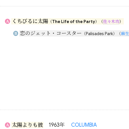
くちびるに太陽
A
（The Life of the Party）
（
佐々木功
）
恋のジェット・コースター
B
（Palisades Park）
（
麻生
太陽よりも彼
1963年
COLUMBIA
A