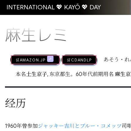
INTERNATIONAL 💖 KAYŌ 💖 DAY
麻生レミ
🛒AMAZON.jp
🛒CDandLP
あそう・れ
本名
土生京子
, 东京都生。60年代前期用名
麻生京
经历
1960年曾参加
ジャッキー吉川とブルー・コメッツ
司唱