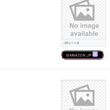
太陽よりも彼
🛒AMAZON.jp