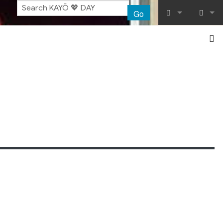
Go
What links her
Log in
Related chang
Special pages
Printable vers
Permanent lin
Page informat
Recent chang
Help