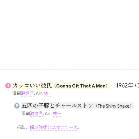
カッコいい彼氏
1962年 / 
A
（Gonna Git That A Man）
译词
漣健児
, Arr.
林一
五匹の子豚とチャールストン
B
（The Shiny Shake）
译词
漣健児
, Arr.
林一
乐队：
保坂俊雄とエマニアーズ
。