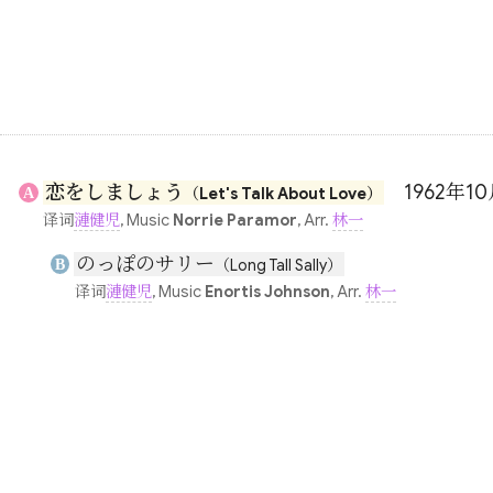
恋をしましょう
1962年10月
A
（Let's Talk About Love）
译词
漣健児
, Music
Norrie Paramor
, Arr.
林一
のっぽのサリー
B
（Long Tall Sally）
译词
漣健児
, Music
Enortis Johnson
, Arr.
林一