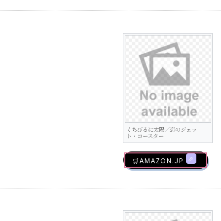
くちびるに太陽／恋のジェッ
ト・コースター
🛒AMAZON.jp