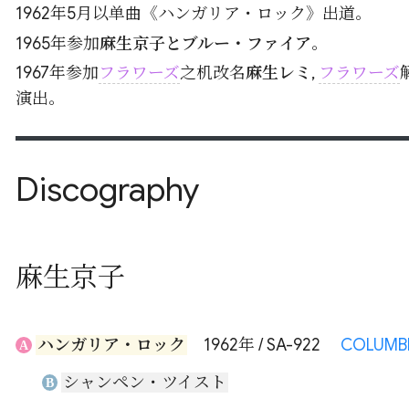
1962年5月以单曲《ハンガリア・ロック》出道。
1965年参加
麻生京子とブルー・ファイア
。
1967年参加
フラワーズ
之机改名
麻生レミ
,
フラワーズ
演出。
Discography
麻生京子
ハンガリア・ロック
1962年 / SA-922
COLUMB
A
シャンペン・ツイスト
B