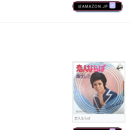
🛒AMAZON.jp
恋人ならば