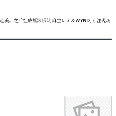
, 赴美。之后组成摇滚乐队
麻生レミ＆WYND
, 专注现场