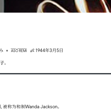
•
み
👶 1944年3月5日
ASŌ REMI
子
。
, 被称为和制Wanda Jackson。