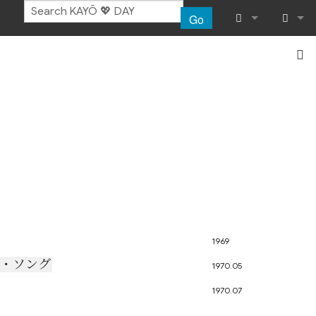
Go
What links her
Log in
Related chang
Special pages
Printable vers
Permanent lin
Page informat
1969
Recent chang
ー・ソング
1970.05
1970.07
Help