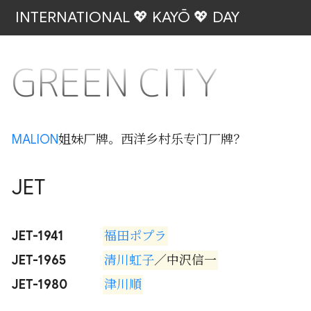
INTERNATIONAL 💖 KAYŌ 💖 DAY
GREEN CITY
MALION
姐妹厂牌。西洋乡村乐专门厂牌？
JET
JET-1941
福田ポプラ
JET-1965
清川虹子
／中沢信一
JET-1980
津川順