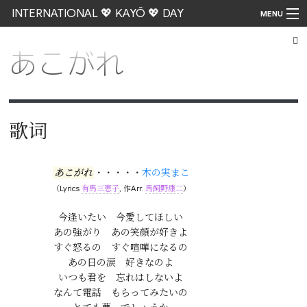
INTERNATIONAL 💖 KAYŌ 💖 DAY
MENU
あこがれ
Go
歌词
あこがれ
・・・・・
木の実まこ
（Lyrics
有馬三恵子
, 作Arr.
馬飼野康二
）
今逢いたい　今愛してほしい

あの強がり　あの笑顔が好きよ

すぐ怒るの　すぐ喧嘩になるの

あの日の涙　好きなのよ

いつも君を　忘れはしないよ

なんて電話　もらってみたいの
