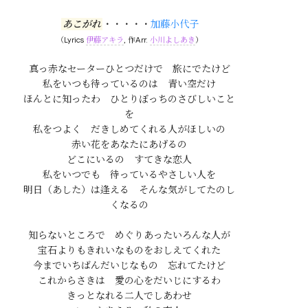
あこがれ
・・・・・
加藤小代子
（Lyrics
伊藤アキラ
, 作Arr.
小川よしあき
）
真っ赤なセーターひとつだけで　旅にでたけど

私をいつも待っているのは　青い空だけ

ほんとに知ったわ　ひとりぼっちのさびしいこと
を

私をつよく　だきしめてくれる人がほしいの

赤い花をあなたにあげるの

どこにいるの　すてきな恋人

私をいつでも　待っているやさしい人を

明日（あした）は逢える　そんな気がしてたのし
くなるの

知らないところで　めぐりあったいろんな人が

宝石よりもきれいなものをおしえてくれた

今までいちばんだいじなもの　忘れてたけど

これからさきは　愛の心をだいじにするわ

きっとなれる二人でしあわせ
