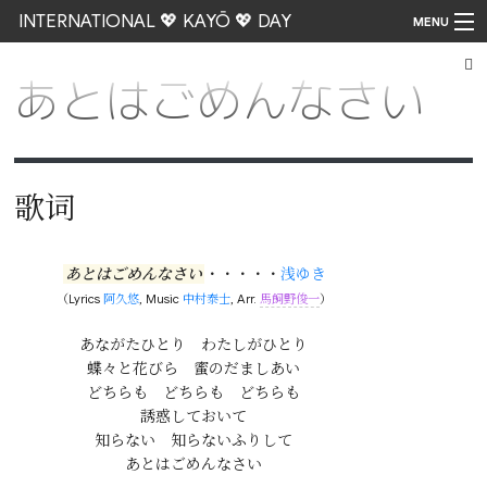
INTERNATIONAL 💖 KAYŌ 💖 DAY
MENU
あとはごめんなさい
Go
歌词
あとはごめんなさい
・・・・・
浅ゆき
（Lyrics
阿久悠
, Music
中村泰士
, Arr.
馬飼野俊一
）
あながたひとり　わたしがひとり

蝶々と花びら　蜜のだましあい

どちらも　どちらも　どちらも

誘惑しておいて

知らない　知らないふりして

あとはごめんなさい
