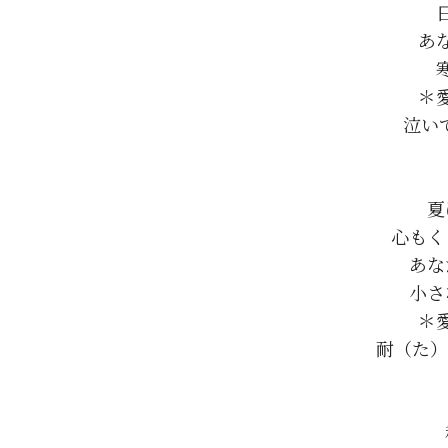
あ
＊
泣いて
夏
心もく
あな
小さ
＊
耐（た）