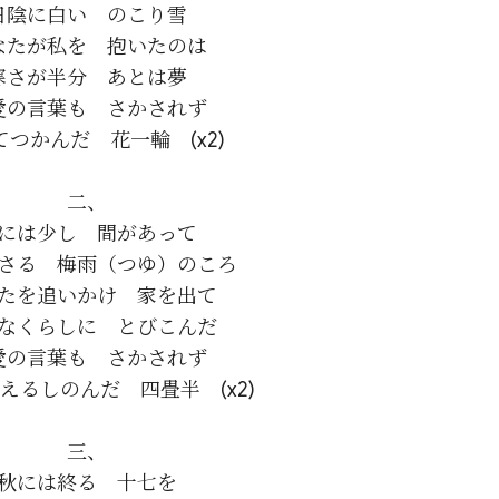
日陰に白い　のこり雪

なたが私を　抱いたのは

寒さが半分　あとは夢

愛の言葉も　さかされず

つかんだ　花一輪　(x2)

二、

には少し　間があって

さる　梅雨（つゆ）のころ

たを追いかけ　家を出て

なくらしに　とびこんだ

愛の言葉も　さかされず

えるしのんだ　四畳半　(x2)

三、

秋には終る　十七を
