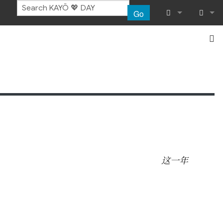
Go
What links her
Log in
Related chang
Special pages
Printable vers
Permanent lin
这一年
Page informat
Recent chang
Help