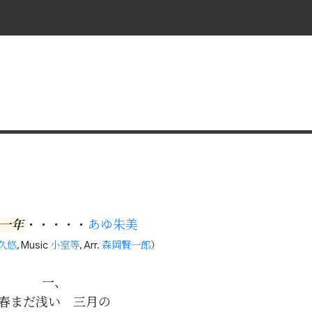
一年
・・・・・
あゆ朱美
久悠
, Music
小室等
, Arr.
森岡賢一郎
）
一、

春まだ浅い　三月の
