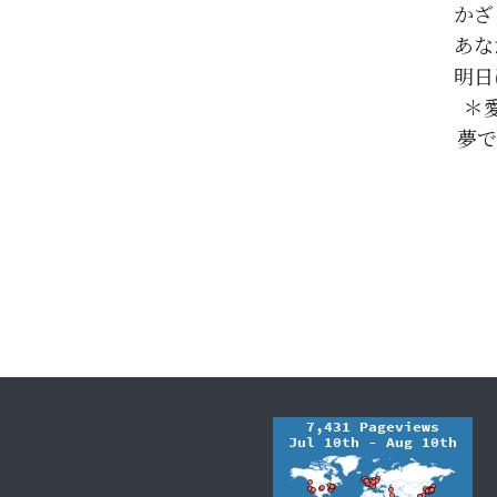
かざ
あな
明日
＊