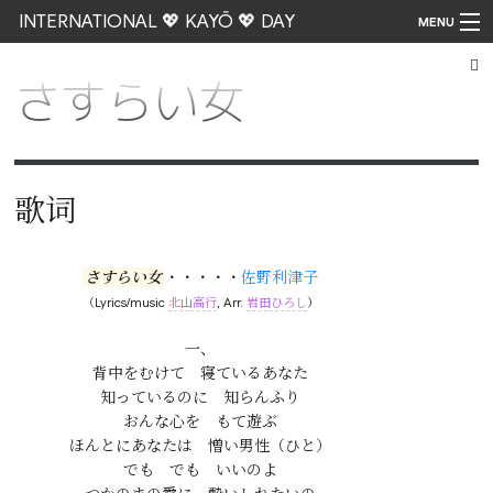
INTERNATIONAL 💖 KAYŌ 💖 DAY
MENU
さすらい女
Go
歌词
さすらい女
・・・・・
佐野利津子
（Lyrics/music
北山高行
, Arr.
岩田ひろし
）
一、

背中をむけて　寝ているあなた

知っているのに　知らんふり

おんな心を　もて遊ぶ

ほんとにあなたは　憎い男性（ひと）

でも　でも　いいのよ
