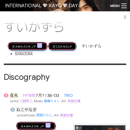
INTERNATIONAL 💖 KAYŌ 💖 DAY
MENU
すいかずら
Go
🛒AMAZON.jp
🛒CDandLP
すいかずら
•
SUIKAZURA
Discography
花火
1978年
7月? / 3B-133
TRIO
A
Lyrics
三田恭三
, Music
高橋キヨシ
, Arr.
萩田光雄
ねこやなぎ
B
Lyrics/music
西岡たかし
, Arr.
萩田光雄
🛒AMAZON.jp