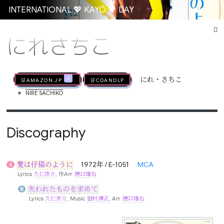
INTERNATIONAL 💖 KAYŌ 💖 DAY
MENU
にれさちこ
Go
🛒AMAZON.jp
🛒CDandLP
にれ・さちこ
•
NIRE SACHIKO
Discography
愛は仔猫のように
1972年 / E-1051
MCA
A
Lyrics
久仁京介
, 作Arr.
穂口雄右
失われたものを求めて
B
Lyrics
久仁京介
, Music
田村博正
, Arr.
穂口雄右