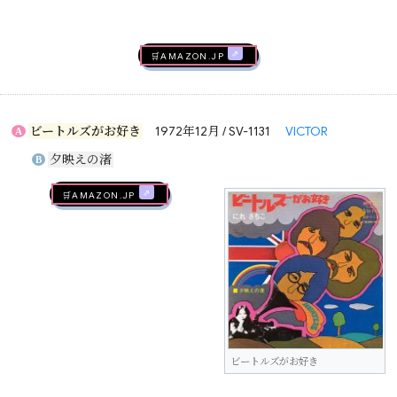
🛒AMAZON.jp
ビートルズがお好き
1972年12月 / SV-1131
VICTOR
A
夕映えの渚
B
🛒AMAZON.jp
ビートルズがお好き