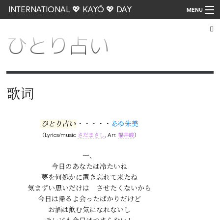
INTERNATIONAL 💖 KAYŌ 💖 DAY
MENU
ひとり占い
Go
歌词
ひとり占い
・・・・・
あゆ朱美
（Lyrics/music
さだまさし
, Arr.
福井峻
）
一、

今日のあなたは冷たいね

夢を何処かに置き忘れて来たね

気まずい思いだけは　させたくないから

今日は帰るよ会ったばかりだけど

お酒は飲む気になれないし
