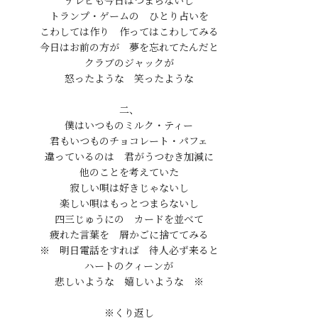
テレビも今日はつまらないし

トランプ・ゲームの　ひとり占いを

こわしては作り　作ってはこわしてみる

今日はお前の方が　夢を忘れてたんだと

クラブのジャックが

怒ったような　笑ったような

二、

僕はいつものミルク・ティー

君もいつものチョコレート・パフェ

違っているのは　君がうつむき加減に

他のことを考えていた

寂しい唄は好きじゃないし

楽しい唄はもっとつまらないし

四三じゅうにの　カードを並べて

疲れた言葉を　屑かごに捨ててみる

※　明日電話をすれば　待人必ず来ると

ハートのクィーンが

悲しいような　嬉しいような　※
