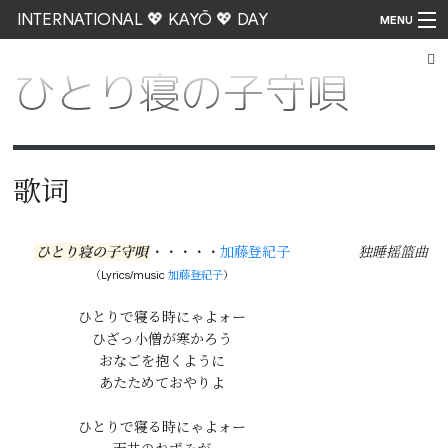
INTERNATIONAL 💖 KAYŌ 💖 DAY
MENU
ひとり寝の子守唄
Go
歌词
ひとり寝の子守唄
・・・・・
加藤登紀子
独睡摇篮曲
（Lyrics/music
加藤登紀子
）
ひとりで寝る時にゃよォー

ひざっ小僧が寒かろう

おなごを抱くように

あたためておやりよ

ひとりで寝る時にゃよォー
