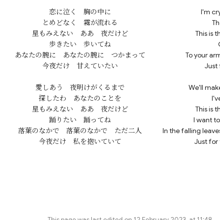
恋に泣く　胸の中に

I'm cr
とめどなく　霧が流れる

Th
星もみえない　ああ　夜だけど

This is 
歩きたい　歩いてね

あなたの腕に　あなたの腕に　つかまって

To your arm
愛しあう　夜明けがくるまで

We'll make
探したわ　あなたのことを

I'
星もみえない　ああ　夜だけど

This is 
踊りたい　踊ってね

I want t
落葉のなかで　落葉のなかで　ただ二人

In the falling leave
This page was last edited on 12 February 2023, at 11:48.