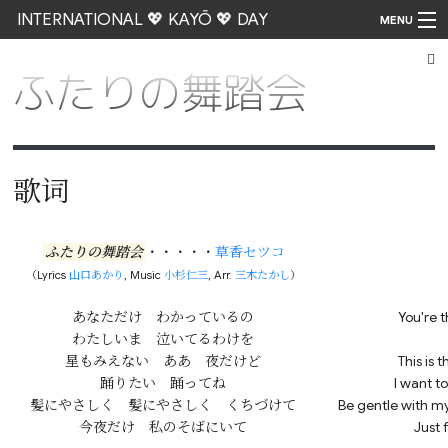
INTERNATIONAL 💖 KAYŌ 💖 DAY
MENU
ふたりの舞踏会
Go
歌词
ふたりの舞踏会
・・・・・
草香セツコ
（Lyrics
山口あかり
, Music
小杉仁三
, Arr.
三木たかし
）
あなただけ　わかっているの

You're 
わたしいま　泣いてるわけを

星もみえない　ああ　夜だけど

This is 
踊りたい　踊ってね

I want t
髪にやさしく　髪にやさしく　くちづけて

Be gentle with my 