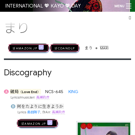
INTERNATIONAL 💖 KAYŌ 💖 DAY
MENU
まり
Go
•
🛒AMAZON.jp
🛒CDandLP
まり
MARI
Discography
破局
NCS-645
KING
A
（Love End）
Lyrics/music/arr.
高瀬政彦
何をたよりに生きようか
B
Lyrics
島田陽子
, 作Arr.
高瀬政彦
🛒AMAZON.jp