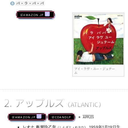
パ・ラ・パ・パ
B
🛒AMAZON.jp
アイ・ラヴ・ユー・ジュテー
ム
2. アップルズ
（ATLANTIC）
•
🛒AMAZON.jp
🛒CDandLP
APPLES
レオナ
,
新里玲乙奈
, 1959年1月19日生
（しんざと・れおな）