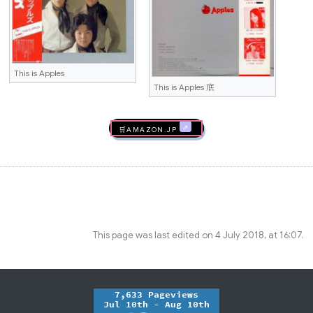
This is Apples
This is Apples 底
🛒AMAZON.jp
This page was last edited on 4 July 2018, at 16:07.