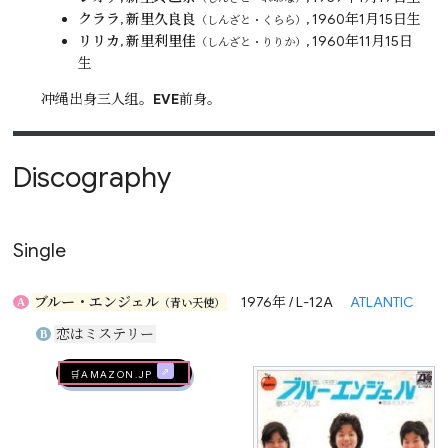
クララ
,
新里久良良
, 1960年1月15日生
（しんざと・くらら）
リリカ
,
新里利里佳
, 1960年11月15日
（しんざと・りりか）
生
冲绳出身三人组。
EVE
前身。
Discography
Single
ブルー・エンジェル
1976年 / L-12A
ATLANTIC
A
（青い天使）
恋はミステリー
B
🛒AMAZON.jp