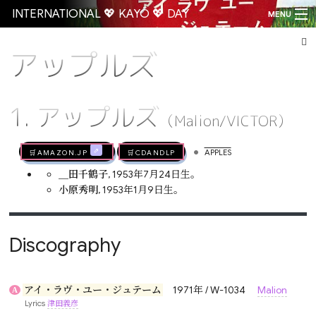
INTERNATIONAL 💖 KAYŌ 💖 DAY
MENU
アップルズ
Go
1. アップルズ
（Malion/VICTOR）
•
🛒AMAZON.jp
🛒CDandLP
APPLES
＿田千鶴子
, 1953年7月24日生。
小原秀明
, 1953年1月9日生。
Discography
アイ・ラヴ・ユー・ジュテーム
1971年 / W-1034
Malion
A
Lyrics
津田義彦