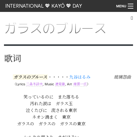
INTERNATIONAL 💖 KAYŌ 💖 DAY
MENU
ガラスのブルース
Go
歌词
ガラスのブルース
・・・・・
九谷はるみ
玻璃怨曲
（Lyrics
二条冬詩夫
, Music
速見徹
, Arr.
南雲一広
）
笑っているのに　また落ちる

汚れた涙は　ガラス玉

泣くたびに　流される東京

ネオン渦まく　東京

ガラスの　ガラスの　ガラスの東京
