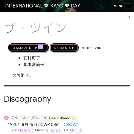
INTERNATIONAL 💖 KAYŌ 💖 DAY
MENU
ザ・ツイン
Go
•
🛒AMAZON.jp
🛒CDandLP
THE TWIN
石村町子
福本富美子
大阪组合。
Discography
フルール・ダムール
A
（Fleur d'amour）
1970年8月25日 / CW-1086
CROWN
Lyrics
阿見宏介
, Music
寺田ひさし
, Arr.
薊けいじ