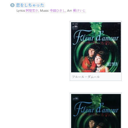
恋をしちゃった
B
Lyrics
阿見宏介
, Music
寺田ひさし
, Arr.
薊けいじ
フルール・ダムール